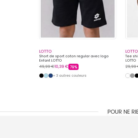
LOTTO
LOTTO
une navy bi
Short de sport coton regular avec logo
Tee sh
Enfant LOTTO
LOTTO
49,99 €
10,39 €
29,99
79%
+ 3 autres couleurs
POUR NE R