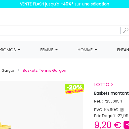
VENTE FLASH
jusqu'à
-40%
*
sur
une sélection
PROMOS
FEMME
HOMME
ENFA
s Garçon
Baskets, Tennis Garçon
LOTTO >
Baskets montant
Ref. : P25E0954
PVC :
55,90€
?
Prix Degriff :
22,99
9,20 €
-