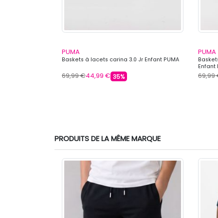
PUMA
PUMA
vec scratch
Baskets à lacets carina 3.0 Jr Enfant PUMA
Baskets
Enfant
69,99 €
44,99 €
69,99
35%
PRODUITS DE LA MÊME MARQUE