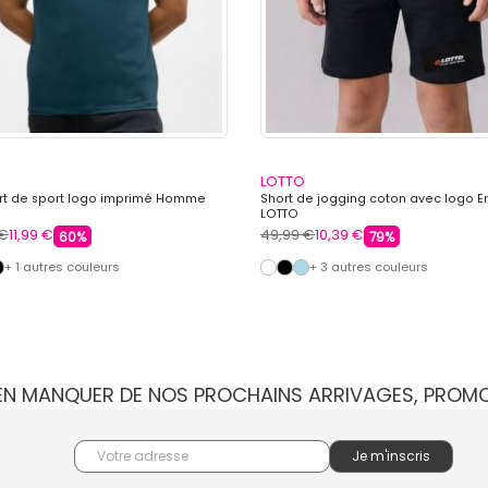
LOTTO
irt de sport logo imprimé Homme
Short de jogging coton avec logo E
LOTTO
 €
11,99 €
49,99 €
10,39 €
60%
79%
+ 1 autres couleurs
+ 3 autres couleurs
IEN MANQUER DE NOS PROCHAINS ARRIVAGES, PROM