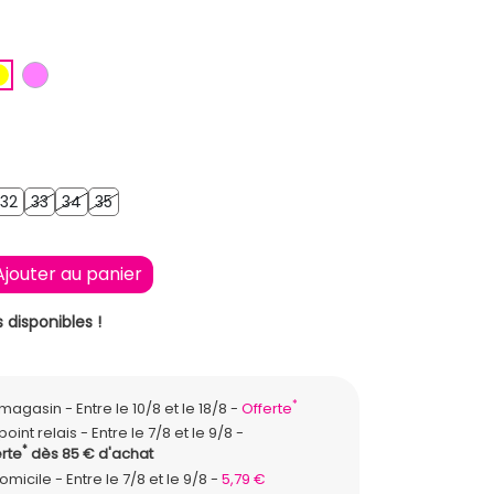
EU FONCE
JAUNE
ROSE
32
33
34
35
32
33
34
35
Ajouter au panier
 disponibles !
*
n magasin
Entre le 10/8 et le 18/8
Offerte
point relais
Entre le 7/8 et le 9/8
*
rte
dès 85 € d'achat
domicile
Entre le 7/8 et le 9/8
5,79 €