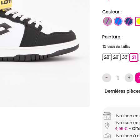
Couleur :
GRIS
BLEU
BL
Pointure :
Guide des tailles
28
29
30
28
29
30
31
31
-
+
Dernières pièces
Livraison e
Livraison en 
4,95 €
Offe
Livraison à 