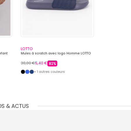
LOTTO
LOTTO
nfant
Mules à scratch avec logo Homme LOTTO
Ensemble tee shi
LOTTO
30,00 €
5,40 €
69,99 €
15,99 €
82%
+ 1 autres couleurs
+ 1 autre
OS & ACTUS