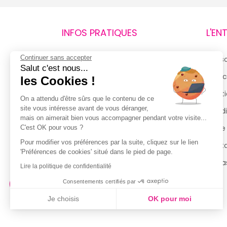
INFOS PRATIQUES
L'EN
Continuer sans accepter
Retours et remboursements
Qui 
Salut c'est nous...
Suivi de commande
Espac
les Cookies !
Livraisons
Menti
On a attendu d'être sûrs que le contenu de ce
site vous intéresse avant de vous déranger,
Guide des tailles
Condi
mais on aimerait bien vous accompagner pendant votre visite...
Politique de confidentialité
Notre
C'est OK pour vous ?
Pour modifier vos préférences par la suite, cliquez sur le lien
Conditions générales d’utilisation
Cont
'Préférences de cookies' situé dans le pied de page.
de la Carte de Fidélité
Magas
Lire la politique de confidentialité
Consentements certifiés par
Je choisis
OK pour moi
Axeptio consent
Plateforme de Gestion du Consentement : Personnalisez vo