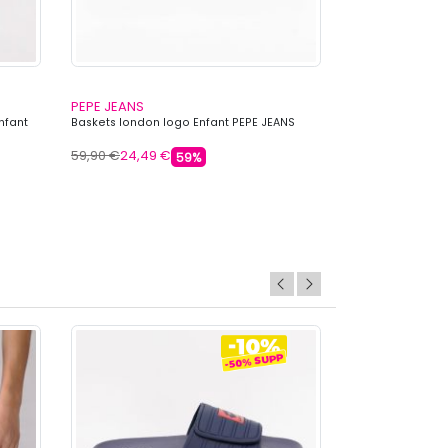
PEPE JEANS
PEPE JEANS
nfant
Baskets london logo Enfant PEPE JEANS
Baskets player b
59,90 €
24,49 €
59,90 €
24,49 
59%