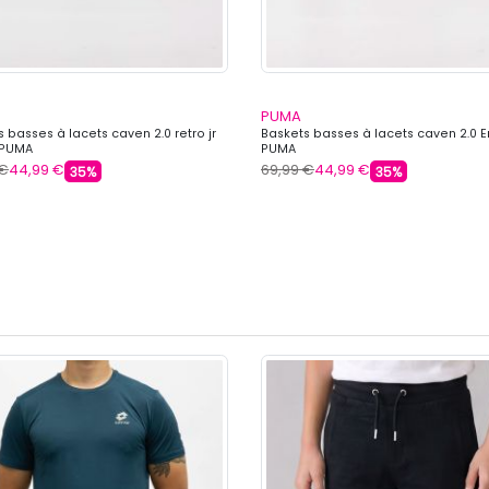
PUMA
 basses à lacets caven 2.0 retro jr
Baskets basses à lacets caven 2.0 E
 PUMA
PUMA
 €
44,99 €
69,99 €
44,99 €
35%
35%