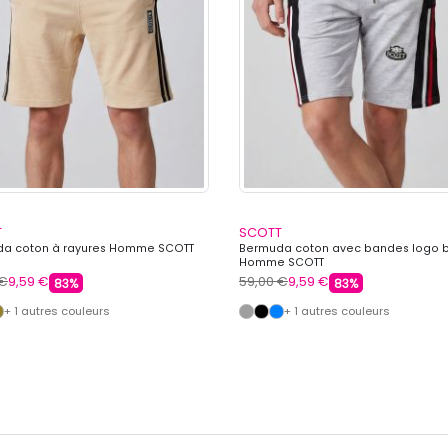
T
SCOTT
a coton à rayures Homme SCOTT
Bermuda coton avec bandes logo 
Homme SCOTT
 €
9,59 €
59,00 €
9,59 €
83%
83%
+ 1 autres couleurs
+ 1 autres couleurs