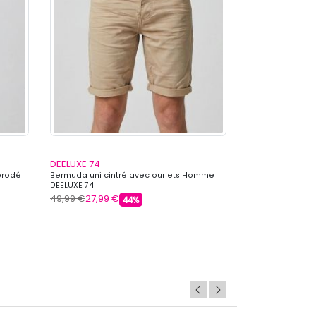
DEELUXE 74
DEELUXE 74
brodé
Bermuda uni cintré avec ourlets Homme
Bermuda léger 
DEELUXE 74
Homme DEELUXE
49,99 €
27,99 €
39,99 €
23,99 
44%