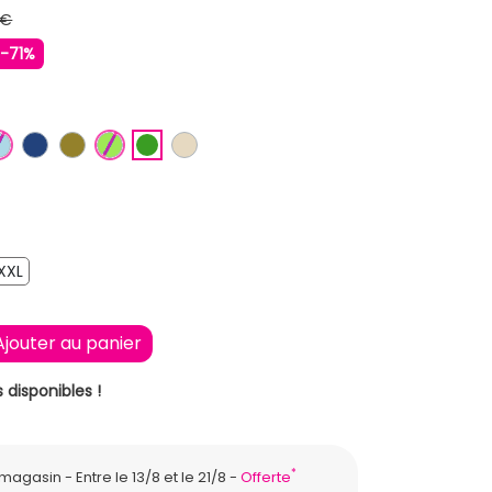
 €
-71%
U CIEL
BLEU CLAIR
BLEU FONCE
KAKI
VERT CLAIR
VERT
BEIGE
XXL
XXL
Ajouter au panier
 disponibles !
*
n magasin
Entre le 13/8 et le 21/8
Offerte