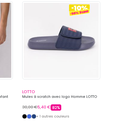
LOTTO
LOTTO
nfant
Mules à scratch avec logo Homme LOTTO
Ensemble tee shi
LOTTO
30,00 €
5,40 €
69,99 €
15,99 €
82%
+ 1 autres couleurs
+ 1 autre