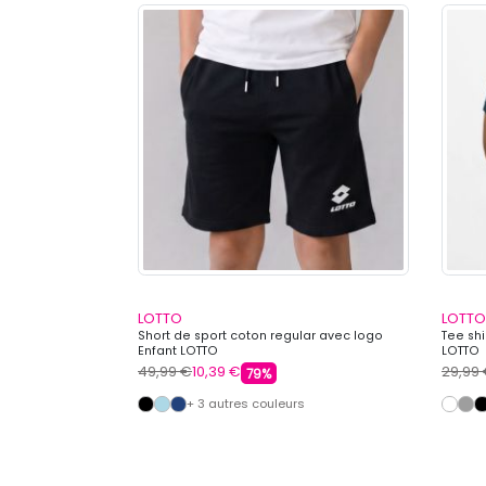
LOTTO
LOTTO
une navy bi
Short de sport coton regular avec logo
Tee sh
Enfant LOTTO
LOTTO
49,99 €
10,39 €
29,99
79%
+ 3 autres couleurs