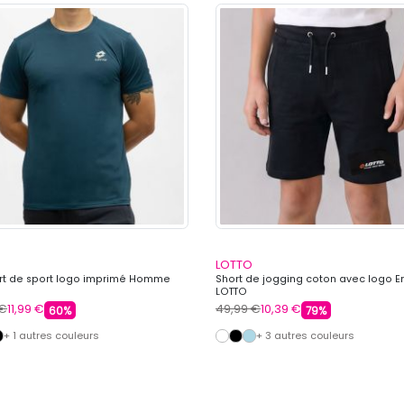
LOTTO
irt de sport logo imprimé Homme
Short de jogging coton avec logo E
LOTTO
 €
11,99 €
49,99 €
10,39 €
60%
79%
+ 1 autres couleurs
+ 3 autres couleurs