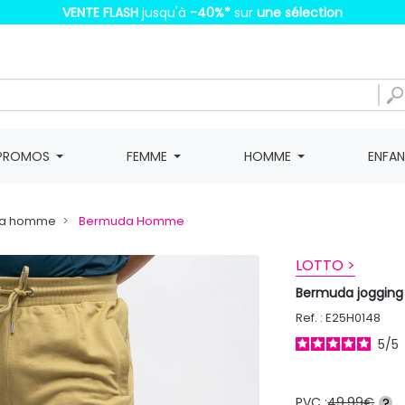
VENTE FLASH
jusqu'à
-40%
*
sur
une sélection
PROMOS
FEMME
HOMME
ENFA
da homme
Bermuda Homme
LOTTO >
Bermuda jogging
Ref. : E25H0148
5
/
5
PVC :
49,99€
?