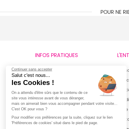
POUR NE R
INFOS PRATIQUES
L'EN
Continuer sans accepter
Retours et remboursements
Qui 
Salut c'est nous...
Suivi de commande
Espac
les Cookies !
Livraisons
Menti
On a attendu d'être sûrs que le contenu de ce
site vous intéresse avant de vous déranger,
Guide des tailles
Condi
mais on aimerait bien vous accompagner pendant votre visite...
Politique de confidentialité
Notre
C'est OK pour vous ?
Pour modifier vos préférences par la suite, cliquez sur le lien
Conditions générales d’utilisation
Cont
'Préférences de cookies' situé dans le pied de page.
de la Carte de Fidélité
Magas