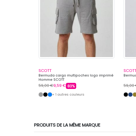
SCOTT
SCOT
te Homme
Bermuda cargo multipoches logo imprimé
Bermud
Homme SCOTT
59,00 €
9,59 €
59,00
83%
+ 1 autres couleurs
PRODUITS DE LA MÊME MARQUE