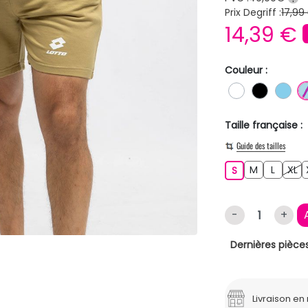
Prix Degriff :
17,99
14,39 €
Couleur :
BLANC
NOIR
BLE
Taille française :
Guide des tailles
M
L
XL
S
M
L
XL
S
-
+
Dernières pièces
Livraison e