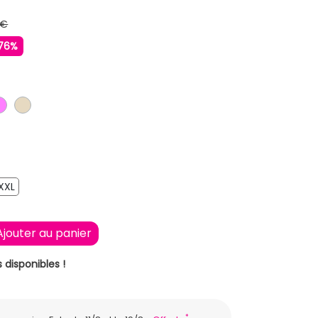
 €
76%
EU FONCE
ROSE
BEIGE
XXL
XXL
Ajouter au panier
 disponibles !
*