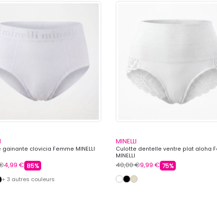
I
MINELLI
e gainante clovicia Femme MINELLI
Culotte dentelle ventre plat aloha
MINELLI
 €
4,99 €
40,00 €
9,99 €
85%
75%
+ 3 autres couleurs