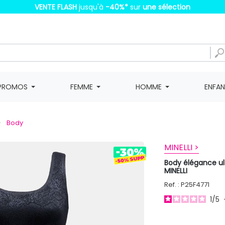
VENTE FLASH
jusqu'à
-40%
*
sur
une sélection
PROMOS
FEMME
HOMME
ENFA
Body
MINELLI >
Body élégance u
MINELLI
Ref. : P25F4771
1
/
5