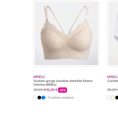
MINELLI
MINELL
ra confort
Soutien gorge invisible dentelle tiliana
Culott
Femme MINELLI
30,00 €
16,99 €
35,00
43%
s
+ 3 autres couleurs