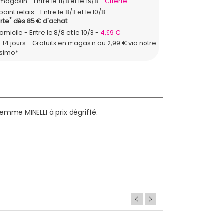
n magasin
Entre le 11/8 et le 19/8
Offerte
point relais
Entre le 8/8 et le 10/8
*
rte
dès 85 € d'achat
domicile
Entre le 8/8 et le 10/8
4,99 €
 14 jours - Gratuits en magasin ou 2,99 € via notre
ssimo*
mme MINELLI à prix dégriffé.