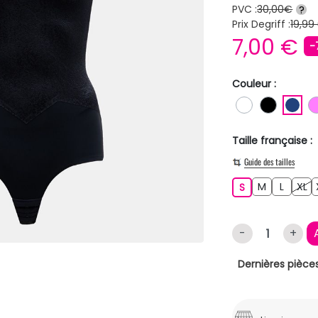
PVC :
30,00€
?
Prix Degriff :
19,99
7,00 €
-
Couleur :
BLANC
NOIR
BL
Taille française :
Guide des tailles
M
L
XL
S
M
L
XL
S
-
+
Dernières pièces