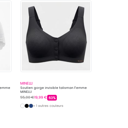
MINELLI
MINELLI
 Femme
Soutien gorge invisible talisman Femme
Culotte dentelle
MINELLI
Femme MINELLI
55,00 €
19,99 €
35,00 €
8,99 €
63%
+ 1 autres couleurs
+ 3 autre