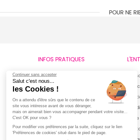
POUR NE R
INFOS PRATIQUES
L'EN
Continuer sans accepter
Retours et remboursements
Qui 
Salut c'est nous...
Suivi de commande
Espac
les Cookies !
Livraisons
Menti
On a attendu d'être sûrs que le contenu de ce
site vous intéresse avant de vous déranger,
Guide des tailles
Condi
mais on aimerait bien vous accompagner pendant votre visite...
Politique de confidentialité
Notre
C'est OK pour vous ?
Pour modifier vos préférences par la suite, cliquez sur le lien
Conditions générales d’utilisation
Cont
'Préférences de cookies' situé dans le pied de page.
de la Carte de Fidélité
Magas