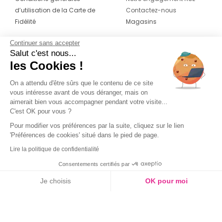
d’utilisation de la Carte de
Contactez-nous
Fidélité
Magasins
Continuer sans accepter
CONTACT
SUIVEZ-NOUS SUR LES
Salut c'est nous...
RÉSEAUX
les Cookies !
04 42 20 78 42
Du lundi au jeudi de 8h30 à 16h30 & le
On a attendu d'être sûrs que le contenu de ce site
vous intéresse avant de vous déranger, mais on
vendredi de 8h30 à 15h30
aimerait bien vous accompagner pendant votre visite...
C'est OK pour vous ?
Pour modifier vos préférences par la suite, cliquez sur le lien
'Préférences de cookies' situé dans le pied de page.
Lire la politique de confidentialité
Consentements certifiés par
Je choisis
OK pour moi
Axeptio consent
Plateforme de Gestion du Consentement : Personnalisez vos O
Notre plateforme vous permet d'adapter et de gérer vos paramètr