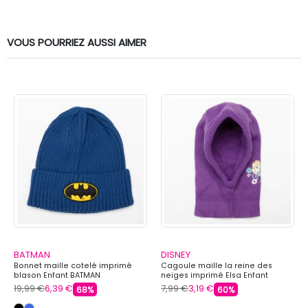
VOUS POURRIEZ AUSSI AIMER
BATMAN
DISNEY
Bonnet maille cotelé imprimé
Cagoule maille la reine des
blason Enfant BATMAN
neiges imprimé Elsa Enfant
DISNEY
19,99 €
6,39 €
7,99 €
3,19 €
68%
60%