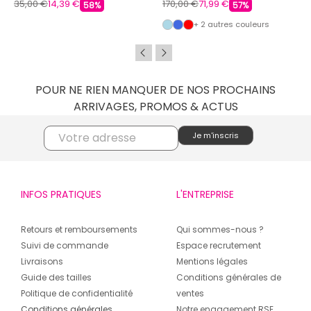
Mixte ROSSIGNOL
35,00 €
14,39 €
170,00 €
71,99 €
58%
57%
+ 2 autres couleurs
POUR NE RIEN MANQUER DE NOS PROCHAINS
ARRIVAGES, PROMOS & ACTUS
INFOS PRATIQUES
L'ENTREPRISE
Retours et remboursements
Qui sommes-nous ?
Suivi de commande
Espace recrutement
Livraisons
Mentions légales
Guide des tailles
Conditions générales de
Politique de confidentialité
ventes
Conditions générales
Notre engagement RSE