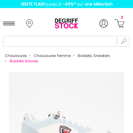
VENTE FLASH
jusqu'à
-40%
*
sur
une sélection
0
Chaussures
Chaussures Femme
Baskets, Sneakers
Baskets basses