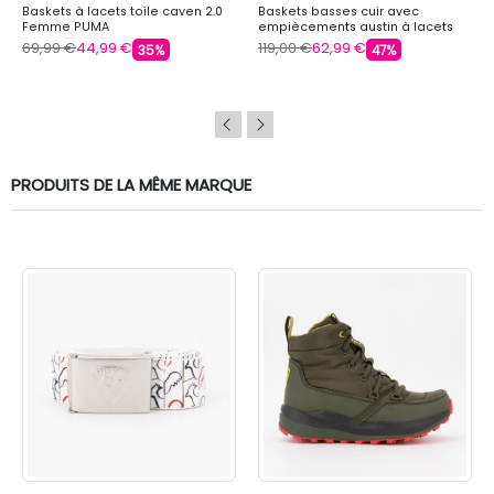
Baskets à lacets toile caven 2.0
Baskets basses cuir avec
Femme PUMA
empiècements austin à lacets
Femme COLMAR
69,99 €
44,99 €
119,00 €
62,99 €
35%
47%
PRODUITS DE LA MÊME MARQUE