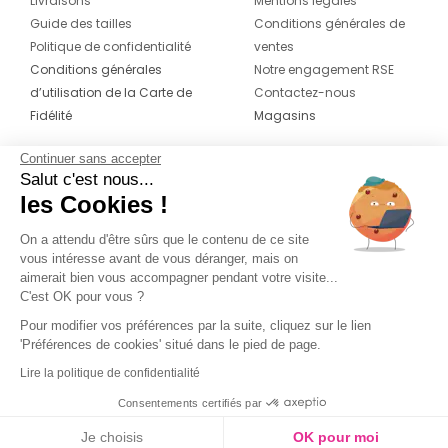
Livraisons
Mentions légales
Guide des tailles
Conditions générales de
Politique de confidentialité
ventes
Conditions générales
Notre engagement RSE
d’utilisation de la Carte de
Contactez-nous
Fidélité
Magasins
Continuer sans accepter
CONTACT
SUIVEZ-NOUS SUR LES
Salut c'est nous...
RÉSEAUX
les Cookies !
04 42 20 78 42
Du lundi au jeudi de 8h30 à 16h30 & le
On a attendu d'être sûrs que le contenu de ce site
vous intéresse avant de vous déranger, mais on
vendredi de 8h30 à 15h30
aimerait bien vous accompagner pendant votre visite...
C'est OK pour vous ?
Pour modifier vos préférences par la suite, cliquez sur le lien
'Préférences de cookies' situé dans le pied de page.
Lire la politique de confidentialité
Consentements certifiés par
Je choisis
OK pour moi