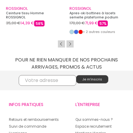
ROSSIGNOL
ROSSIGNOL
Ceinture tissu Homme
Apres-ski bottines à lacets
ROSSIGNOL
semelle plateforme podium
Mixte ROSSIGNOL
35,00 €
14,39 €
170,00 €
71,99 €
58%
57%
+ 2 autres couleurs
POUR NE RIEN MANQUER DE NOS PROCHAINS
ARRIVAGES, PROMOS & ACTUS
INFOS PRATIQUES
L'ENTREPRISE
Retours et remboursements
Qui sommes-nous ?
Suivi de commande
Espace recrutement