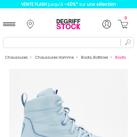
VENTE FLASH
jusqu'à
-40%
*
sur
une sélection
0
Chaussures
Chaussures Homme
Boots, Bottines
Boots