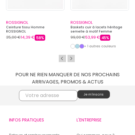
ROSSIGNOL
ROSSIGNOL
Ceinture tissu Homme
Baskets cuir à lacets héritage
ROSSIGNOL
semelle à motif Femme
ROSSIGNOL
35,00 €
14,39 €
99,00 €
53,99 €
58%
45%
+ 1 autres couleurs
POUR NE RIEN MANQUER DE NOS PROCHAINS
ARRIVAGES, PROMOS & ACTUS
INFOS PRATIQUES
L'ENTREPRISE