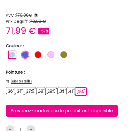
PVC :
170,00€
?
Prix Degriff :
79,99 €
71,99 €
-57%
Couleur :
BLEU CLAIR
BLEU ROI
ROUGE
ROSE CLAIR
KAKI
Pointure :
Guide des tailles
36
37
37.5
38
38.5
39
41
36
37
37.5
38
38.5
39
41
41.5
41.5
Prévenez-moi lorsque le produit est disponible
-
+