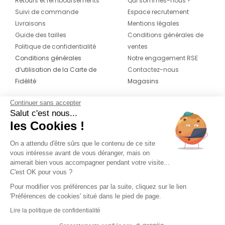
Retours et remboursements
Qui sommes-nous ?
Suivi de commande
Espace recrutement
Livraisons
Mentions légales
Guide des tailles
Conditions générales de
Politique de confidentialité
ventes
Conditions générales
Notre engagement RSE
d’utilisation de la Carte de
Contactez-nous
Fidélité
Magasins
Continuer sans accepter
CONTACT
SUIVEZ-NOUS SUR LES
Salut c'est nous...
RÉSEAUX
les Cookies !
04 42 20 78 42
Du lundi au jeudi de 8h30 à 16h30 & le
On a attendu d'être sûrs que le contenu de ce site
vous intéresse avant de vous déranger, mais on
vendredi de 8h30 à 15h30
aimerait bien vous accompagner pendant votre visite...
C'est OK pour vous ?
Pour modifier vos préférences par la suite, cliquez sur le lien
'Préférences de cookies' situé dans le pied de page.
Lire la politique de confidentialité