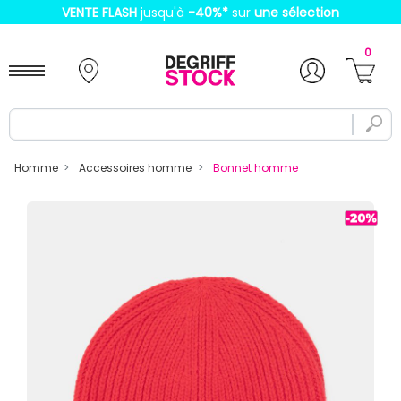
VENTE FLASH
jusqu'à
-40%
*
sur
une sélection
0
Homme
Accessoires homme
Bonnet homme