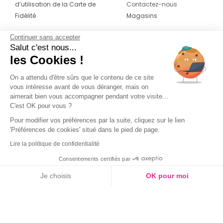
d’utilisation de la Carte de
Contactez-nous
Fidélité
Magasins
Continuer sans accepter
CONTACT
SUIVEZ-NOUS SUR LES
Salut c'est nous...
RÉSEAUX
les Cookies !
04 42 20 78 42
Du lundi au jeudi de 8h30 à 16h30 & le
On a attendu d'être sûrs que le contenu de ce site
vous intéresse avant de vous déranger, mais on
vendredi de 8h30 à 15h30
aimerait bien vous accompagner pendant votre visite...
C'est OK pour vous ?
Pour modifier vos préférences par la suite, cliquez sur le lien
'Préférences de cookies' situé dans le pied de page.
Lire la politique de confidentialité
Consentements certifiés par
Je choisis
OK pour moi
Axeptio consent
Plateforme de Gestion du Consentement : Personnalisez vos O
Notre plateforme vous permet d'adapter et de gérer vos paramètr