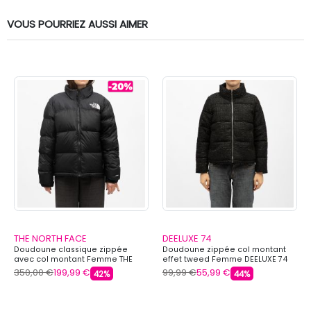
VOUS POURRIEZ AUSSI AIMER
THE NORTH FACE
DEELUXE 74
Doudoune classique zippée
Doudoune zippée col montant
avec col montant Femme THE
effet tweed Femme DEELUXE 74
NORTH FACE
350,00 €
199,99 €
99,99 €
55,99 €
42%
44%