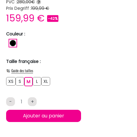
PVC :
280,00€
?
Prix Degriff :
199,99 €
159,99 €
-42%
Couleur :
NOIR
Taille française :
Guide des tailles
XS
S
L
XL
XS
S
M
L
XL
M
-
+
Ajouter au panier