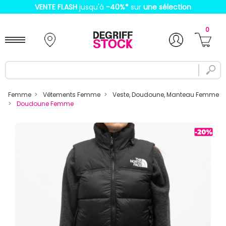
VENTE FLASH
jusqu'à
-40%
*
sur
une sélection
0
Femme
Vêtements Femme
Veste, Doudoune, Manteau Femme
Doudoune Femme