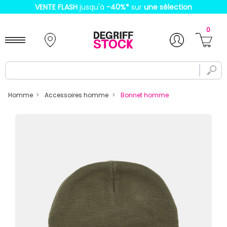
VENTE FLASH
jusqu'à
-40%
*
sur
une sélection
0
Homme
Accessoires homme
Bonnet homme