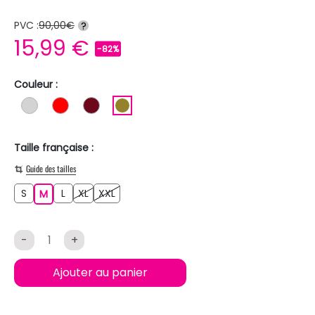
PVC :
90,00€
?
15,99 €
-82%
Couleur :
GRIS CLAIR
ROUGE
BORDEAUX
KAKI
Taille française :
Guide des tailles
S
L
XL
XXL
S
M
L
XL
XXL
M
-
+
Ajouter au panier