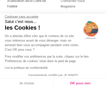
d’utilisation de la Carte de
Contactez-nous
Fidélité
Magasins
Continuer sans accepter
CONTACT
SUIVEZ-NOUS SUR LES
Salut c'est nous...
RÉSEAUX
les Cookies !
04 42 20 78 42
Du lundi au jeudi de 8h30 à 16h30 & le
On a attendu d'être sûrs que le contenu de ce site
vous intéresse avant de vous déranger, mais on
vendredi de 8h30 à 15h30
aimerait bien vous accompagner pendant votre visite...
C'est OK pour vous ?
Pour modifier vos préférences par la suite, cliquez sur le lien
'Préférences de cookies' situé dans le pied de page.
Lire la politique de confidentialité
Consentements certifiés par
Je choisis
OK pour moi
Axeptio consent
Plateforme de Gestion du Consentement : Personnalisez vos O
Notre plateforme vous permet d'adapter et de gérer vos paramètr