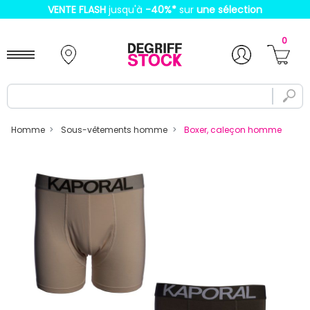
VENTE FLASH
jusqu'à
-40%
*
sur
une sélection
0
Homme
Sous-vêtements homme
Boxer, caleçon homme