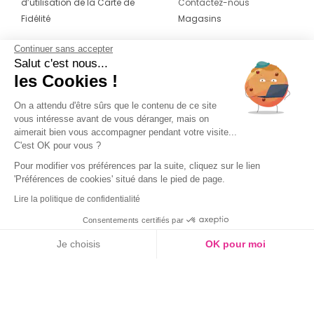
d’utilisation de la Carte de
Contactez-nous
Fidélité
Magasins
Continuer sans accepter
CONTACT
SUIVEZ-NOUS SUR LES
Salut c'est nous...
RÉSEAUX
les Cookies !
04 42 20 78 42
Du lundi au jeudi de 8h30 à 16h30 & le
On a attendu d'être sûrs que le contenu de ce site
vous intéresse avant de vous déranger, mais on
vendredi de 8h30 à 15h30
aimerait bien vous accompagner pendant votre visite...
C'est OK pour vous ?
Pour modifier vos préférences par la suite, cliquez sur le lien
'Préférences de cookies' situé dans le pied de page.
Lire la politique de confidentialité
Consentements certifiés par
Je choisis
OK pour moi
Axeptio consent
Plateforme de Gestion du Consentement : Personnalisez vos O
Notre plateforme vous permet d'adapter et de gérer vos paramètr