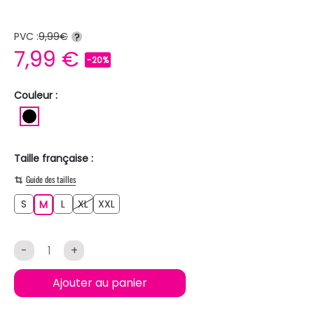
PVC :
9,99€
?
7,99 €
-20%
Couleur :
NOIR
Taille française :
Guide des tailles
S
L
XL
XXL
S
M
L
XL
XXL
M
-
+
Ajouter au panier