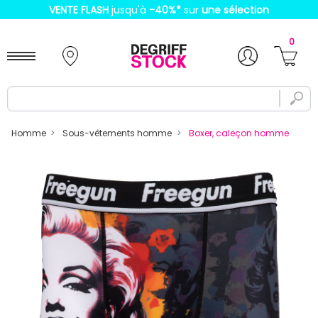
VENTE FLASH
jusqu'à
-40%
*
sur
une sélection
0
Homme
Sous-vêtements homme
Boxer, caleçon homme