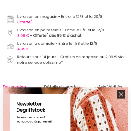
Livraison en magasin
Entre le 12/8 et le 20/8
*
Offerte
Livraison en point relais
Entre le 11/8 et le 12/8
*
3,99 €
Offerte
dès 85 € d'achat
Livraison à domicile
Entre le 11/8 et le 12/8
4,99 €
Retours sous 14 jours - Gratuits en magasin ou 2,99 € via
notre service colissimo*
Description
Détails du produit
Avis Vérifiés
Retour non autorisé si porté
Dégriffstock vous propose ce
Newsletter
boxer pour homme de la marque KAPORAL à prix dégriffé.
Degriffstock
Saison : Toutes saisons
Recevez les promos &
les nouveautés par email !