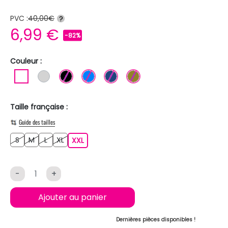
PVC :
40,00€
?
6,99 €
-82%
Couleur :
BLANC
GRIS CLAIR
NOIR
BLEU
BLEU FONCE
KAKI
Taille française :
Guide des tailles
S
M
L
XL
S
M
L
XL
XXL
XXL
-
+
Ajouter au panier
Dernières pièces disponibles !