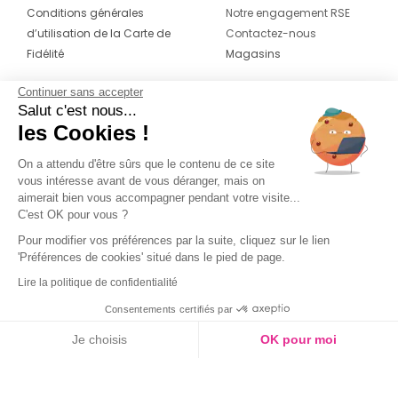
Conditions générales
Notre engagement RSE
d’utilisation de la Carte de
Contactez-nous
Fidélité
Magasins
Continuer sans accepter
CONTACT
SUIVEZ-NOUS SUR LES
Salut c'est nous...
RÉSEAUX
les Cookies !
04 42 20 78 42
Du lundi au jeudi de 8h30 à 16h30 & le
On a attendu d'être sûrs que le contenu de ce site
vous intéresse avant de vous déranger, mais on
vendredi de 8h30 à 15h30
aimerait bien vous accompagner pendant votre visite...
C'est OK pour vous ?
Pour modifier vos préférences par la suite, cliquez sur le lien
'Préférences de cookies' situé dans le pied de page.
Lire la politique de confidentialité
Consentements certifiés par
Je choisis
OK pour moi
Axeptio consent
Plateforme de Gestion du Consentement : Personnalisez vos O