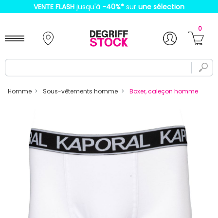
VENTE FLASH
jusqu'à
-40%
*
sur
une sélection
0
Homme
Sous-vêtements homme
Boxer, caleçon homme