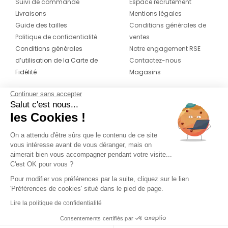
Suivi de commande
Espace recrutement
Livraisons
Mentions légales
Guide des tailles
Conditions générales de
Politique de confidentialité
ventes
Conditions générales
Notre engagement RSE
d’utilisation de la Carte de
Contactez-nous
Fidélité
Magasins
Continuer sans accepter
CONTACT
SUIVEZ-NOUS SUR LES
Salut c'est nous...
RÉSEAUX
les Cookies !
04 42 20 78 42
Du lundi au jeudi de 8h30 à 16h30 & le
On a attendu d'être sûrs que le contenu de ce site
vous intéresse avant de vous déranger, mais on
vendredi de 8h30 à 15h30
aimerait bien vous accompagner pendant votre visite...
C'est OK pour vous ?
Pour modifier vos préférences par la suite, cliquez sur le lien
'Préférences de cookies' situé dans le pied de page.
Lire la politique de confidentialité
Consentements certifiés par