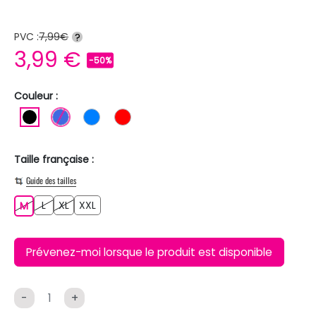
PVC :
7,99€
?
3,99 €
-50%
Couleur :
NOIR
BLEU ROI
BLEU
ROUGE
Taille française :
Guide des tailles
L
XL
XXL
M
L
XL
XXL
M
Prévenez-moi lorsque le produit est disponible
-
+