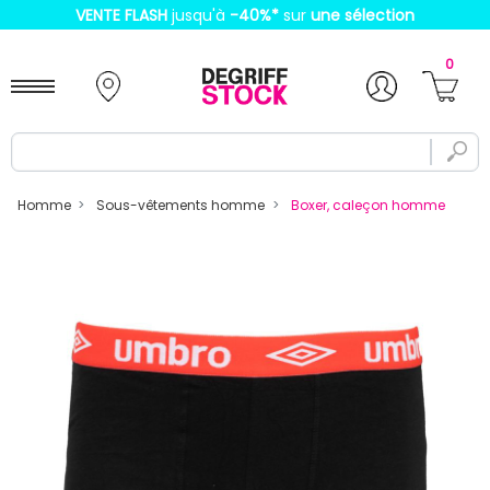
VENTE FLASH
jusqu'à
-40%
*
sur
une sélection
0
Homme
Sous-vêtements homme
Boxer, caleçon homme