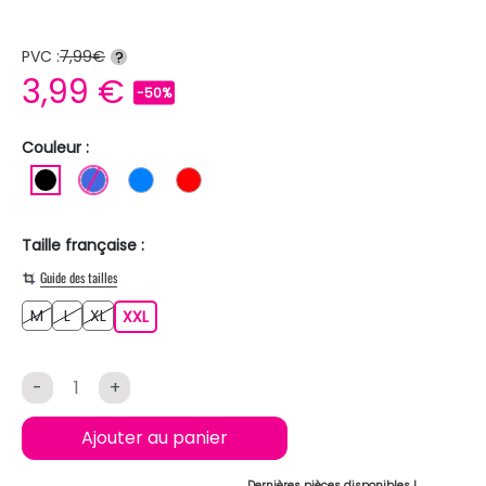
PVC :
7,99€
?
3,99 €
-50%
Couleur :
NOIR
BLEU ROI
BLEU
ROUGE
Taille française :
Guide des tailles
M
L
XL
M
L
XL
XXL
XXL
-
+
Ajouter au panier
Dernières pièces disponibles !