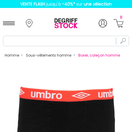
VENTE FLASH
jusqu'à
-40%
*
sur
une sélection
0
Homme
Sous-vêtements homme
Boxer, caleçon homme