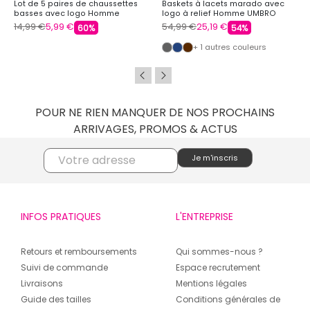
Lot de 5 paires de chaussettes
Baskets à lacets marado avec
basses avec logo Homme
logo à relief Homme UMBRO
UMBRO
14,99 €
5,99 €
54,99 €
25,19 €
60%
54%
+ 1 autres couleurs
POUR NE RIEN MANQUER DE NOS PROCHAINS
ARRIVAGES, PROMOS & ACTUS
INFOS PRATIQUES
L'ENTREPRISE
Retours et remboursements
Qui sommes-nous ?
Suivi de commande
Espace recrutement
Livraisons
Mentions légales
Guide des tailles
Conditions générales de