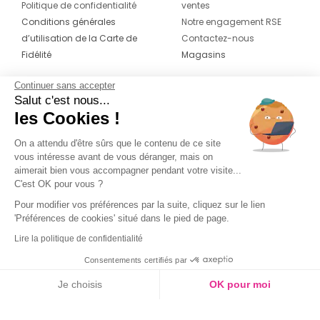
Politique de confidentialité
ventes
Conditions générales
Notre engagement RSE
d’utilisation de la Carte de
Contactez-nous
Fidélité
Magasins
Continuer sans accepter
CONTACT
SUIVEZ-NOUS SUR LES
Salut c'est nous...
RÉSEAUX
les Cookies !
04 42 20 78 42
Du lundi au jeudi de 8h30 à 16h30 & le
On a attendu d'être sûrs que le contenu de ce site
vous intéresse avant de vous déranger, mais on
vendredi de 8h30 à 15h30
aimerait bien vous accompagner pendant votre visite...
C'est OK pour vous ?
Pour modifier vos préférences par la suite, cliquez sur le lien
'Préférences de cookies' situé dans le pied de page.
Lire la politique de confidentialité
Consentements certifiés par
Je choisis
OK pour moi
Axeptio consent
Plateforme de Gestion du Consentement : Personnalisez vos O