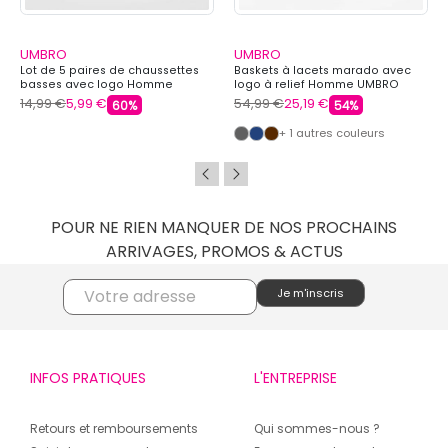
UMBRO
UMBRO
Lot de 5 paires de chaussettes
Baskets à lacets marado avec
basses avec logo Homme
logo à relief Homme UMBRO
UMBRO
14,99 €
5,99 €
54,99 €
25,19 €
60%
54%
+ 1 autres couleurs
POUR NE RIEN MANQUER DE NOS PROCHAINS
ARRIVAGES, PROMOS & ACTUS
INFOS PRATIQUES
L'ENTREPRISE
Retours et remboursements
Qui sommes-nous ?