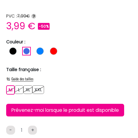
PVC :
7,99€
?
3,99 €
-50%
Couleur :
NOIR
BLEU ROI
BLEU
ROUGE
Taille française :
Guide des tailles
L
XL
XXL
M
L
XL
XXL
M
Prévenez-moi lorsque le produit est disponible
-
+