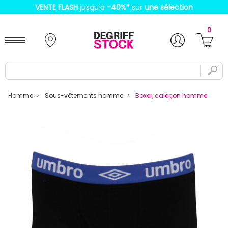
VENTE FLASH
jusqu'à
-40%
*
sur
une sélection
0
Homme
Sous-vêtements homme
Boxer, caleçon homme