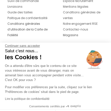
Suivi de commande
Espace recrutement
Livraisons
Mentions légales
Guide des tailles
Conditions générales de
Politique de confidentialité
ventes
Conditions générales
Notre engagement RSE
d’utilisation de la Carte de
Contactez-nous
Fidélité
Magasins
Continuer sans accepter
CONTACT
SUIVEZ-NOUS SUR LES
Salut c'est nous...
RÉSEAUX
les Cookies !
04 42 20 78 42
Du lundi au jeudi de 8h30 à 16h30 & le
On a attendu d'être sûrs que le contenu de ce site
vous intéresse avant de vous déranger, mais on
vendredi de 8h30 à 15h30
aimerait bien vous accompagner pendant votre visite...
C'est OK pour vous ?
Pour modifier vos préférences par la suite, cliquez sur le lien
'Préférences de cookies' situé dans le pied de page.
Lire la politique de confidentialité
Consentements certifiés par