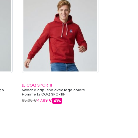
LE COQ SPORTIF
LE COQ SPORTI
ogo
Sweat à capuche avec logo coloré
Gilet zippé col
Homme LE COQ SPORTIF
LE COQ SPORTIF
85,00 €
47,99 €
85,00 €
47,99 
43%