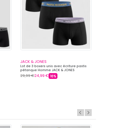
JACK & JONES
BILL TORNADE
Lot de 3 boxers unis avec écriture pastis
Boxer stretch av
pétanque Homme JACK & JONES
Homme BILL TOR
29,99 €
24,99 €
19,90 €
7,19 €
16%
6
+ 7 autre