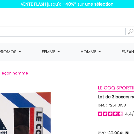
VENTE FLASH
jusqu'à
-40%
*
sur
une sélection
PROMOS
FEMME
HOMME
ENFA
caleçon homme
LE COQ SPORTI
Lot de 3 boxers
Ref. : P25H3158
4.4
PVC :
39,90€
?