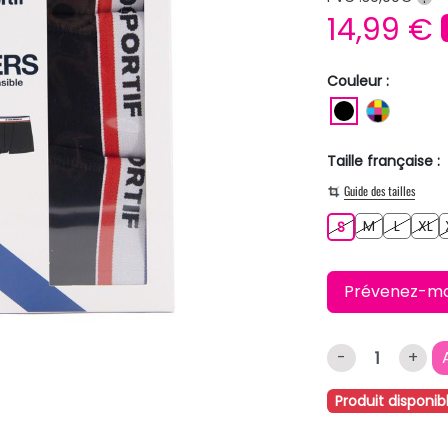
14,99 €
Couleur :
NOIR
MULTI
Taille française :
Guide des tailles
M
L
XL
S
M
L
XL
S
Prévenez-moi 
-
+
Produit disponib