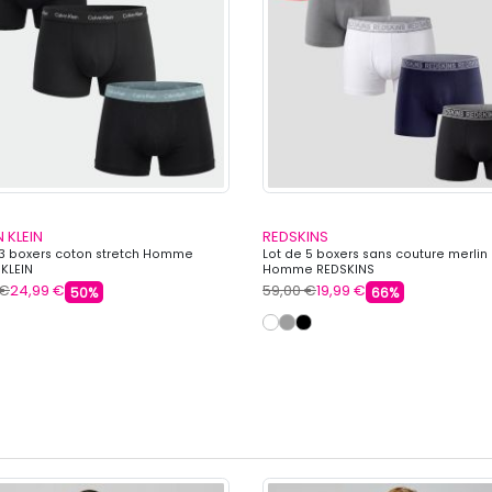
 KLEIN
REDSKINS
 3 boxers coton stretch Homme
Lot de 5 boxers sans couture merlin
 KLEIN
Homme REDSKINS
 €
24,99 €
59,00 €
19,99 €
50%
66%