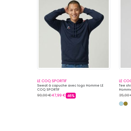
LE COQ SPORTIF
LE CO
ippé avec logo
Sweat à capuche avec logo Homme LE
Tee sh
COQ SPORTIF
Homme
90,00 €
47,99 €
35,00
46%