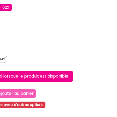
-62%
COLORE
XXL
XXL
lorsque le produit est disponible
Ajouter au panier
le avec d'autres options