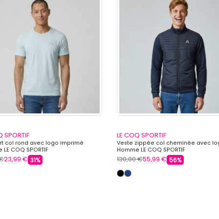
Q SPORTIF
LE COQ SPORTIF
irt col rond avec logo imprimé
Veste zippée col cheminée avec l
 LE COQ SPORTIF
Homme LE COQ SPORTIF
 €
23,99 €
130,00 €
55,99 €
31%
56%