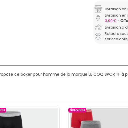
Livraison e
Livraison en 
3,99 €
Offe
Livraison à 
Retours sous
service coli
propose ce boxer pour homme de la marque LE COQ SPORTIF à pri
eau
Nouveau