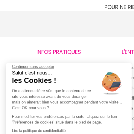
POUR NE R
INFOS PRATIQUES
L'EN
Continuer sans accepter
Retours et remboursements
Qui 
Salut c'est nous...
Suivi de commande
Espac
les Cookies !
Livraisons
Menti
On a attendu d'être sûrs que le contenu de ce
site vous intéresse avant de vous déranger,
Guide des tailles
Condi
mais on aimerait bien vous accompagner pendant votre visite...
Politique de confidentialité
Notre
C'est OK pour vous ?
Pour modifier vos préférences par la suite, cliquez sur le lien
Conditions générales d’utilisation
Cont
'Préférences de cookies' situé dans le pied de page.
de la Carte de Fidélité
Magas
Lire la politique de confidentialité