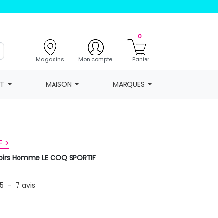
0
Magasins
Mon compte
Panier
NT
MAISON
MARQUES
F >
 noirs Homme LE COQ SPORTIF
/
5
-
7
avis