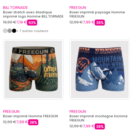
BILL TORNADE
FREEGUN
Boxer stretch avec élastique
Boxer imprimé paysage Homme
imprimé logo Homme BILL TORNADE
FREEGUN
19,90 €
7,19 €
12,99 €
7,99 €
63%
38%
+ 7 autres couleurs
FREEGUN
FREEGUN
Boxer imprimé Homme FREEGUN
Boxer imprimé montagne Homme
FREEGUN
12,99 €
7,99 €
38%
12,99 €
7,99 €
38%