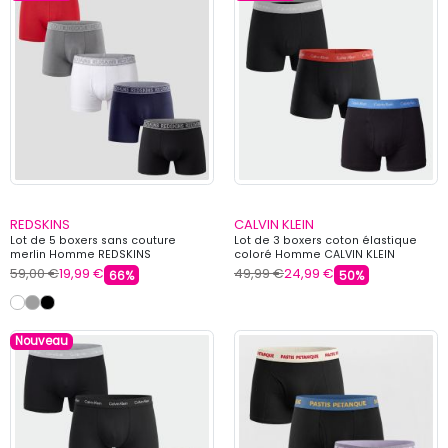
REDSKINS
CALVIN KLEIN
Lot de 5 boxers sans couture
Lot de 3 boxers coton élastique
merlin Homme REDSKINS
coloré Homme CALVIN KLEIN
59,00 €
19,99 €
49,99 €
24,99 €
66%
50%
Nouveau