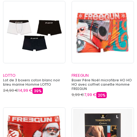
LOTTO
FREEGUN
Lot de 3 boxers coton blanc noir
Boxer Père Noël microfibre HO HO
bleu marine Homme LOTTO
HO avec coffret canette Homme
FREEGUN
24,90 €
14,99 €
39%
9,99 €
7,99 €
20%