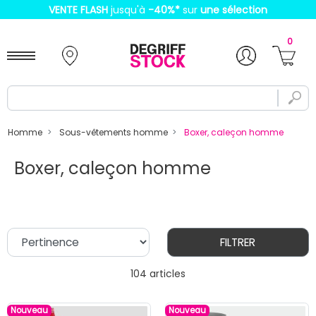
VENTE FLASH
jusqu'à
-40%
*
sur
une sélection
0
Homme
Sous-vêtements homme
Boxer, caleçon homme
Boxer, caleçon homme
FILTRER
104 articles
Nouveau
Nouveau