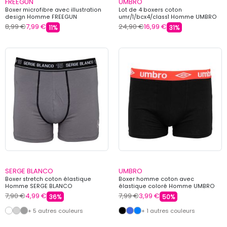
FREEGUN
UMBRO
Boxer microfibre avec illustration
Lot de 4 boxers coton
design Homme FREEGUN
umr/1/bcx4/class1 Homme UMBRO
8,99 €
7,99 €
24,90 €
16,99 €
11%
31%
SERGE BLANCO
UMBRO
Boxer stretch coton élastique
Boxer homme coton avec
Homme SERGE BLANCO
élastique coloré Homme UMBRO
7,90 €
4,99 €
7,99 €
3,99 €
36%
50%
+ 5 autres couleurs
+ 1 autres couleurs