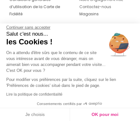
d’utilisation de la Carte de
Contactez-nous
Fidélité
Magasins
Continuer sans accepter
CONTACT
SUIVEZ-NOUS SUR LES
Salut c'est nous...
RÉSEAUX
les Cookies !
04 42 20 78 42
Du lundi au jeudi de 8h30 à 16h30 & le
On a attendu d'être sûrs que le contenu de ce site
vous intéresse avant de vous déranger, mais on
vendredi de 8h30 à 15h30
aimerait bien vous accompagner pendant votre visite...
C'est OK pour vous ?
Pour modifier vos préférences par la suite, cliquez sur le lien
'Préférences de cookies' situé dans le pied de page.
Lire la politique de confidentialité
Consentements certifiés par
Je choisis
OK pour moi
Couleur
Axeptio consent
Plateforme de Gestion du Consentement : Personnalisez vos O
Notre plateforme vous permet d'adapter et de gérer vos paramètr