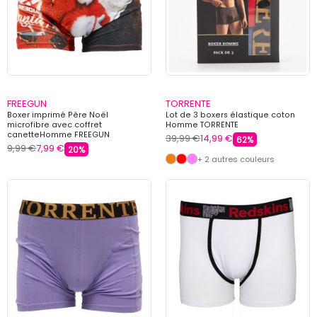
FREEGUN
TORRENTE
Boxer imprimé Père Noël
Lot de 3 boxers élastique coton
microfibre avec coffret
Homme TORRENTE
canetteHomme FREEGUN
39,99 €
14,99 €
62%
9,99 €
7,99 €
20%
+ 2 autres couleurs