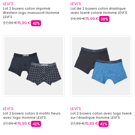
LEVI'S
LEVI'S
Lot 2 boxers coton imprimé
Lot de 2 boxers coton élastique
Western logo manuscrit Homme
avec liseré coloré Homme LEVI'S
LEVI'S
24,99 €
15,99 €
36%
27,99 €
15,99 €
42%
LEVI'S
LEVI'S
Lot 2 boxers coton à motifs fleurs
Lot 2 boxers coton avec logo liseré
avec logo Homme LEVI'S
sur l'élastique Homme LEVI'S
27,99 €
15,99 €
27,99 €
15,99 €
42%
42%