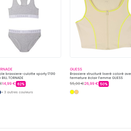
TORNADE
GUESS
le brassiere-culotte sporty 17010
Brassiere structuré liseré coloré av
BILL TORNADE
fermeture éclair Femme GUESS
 €
14,99 €
55,00 €
26,99 €
62%
50%
+ 3 autres couleurs