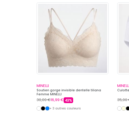
MINELLI
MINELL
rt imprimé
Soutien gorge invisible dentelle tiliana
Culott
LLI
Femme MINELLI
30,00 €
16,99 €
35,00
43%
s
+ 3 autres couleurs