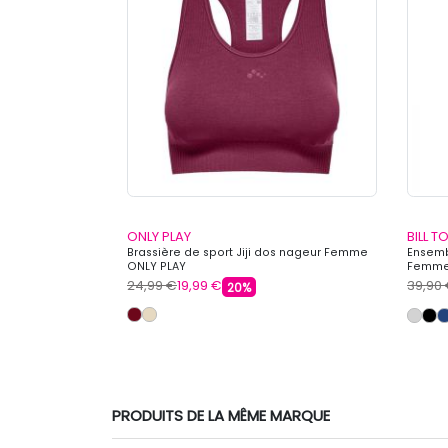
ONLY PLAY
BILL 
ond Femme GUESS
Brassière de sport Jiji dos nageur Femme
Ensemb
ONLY PLAY
Femme 
24,99 €
19,99 €
39,90
20%
PRODUITS DE LA MÊME MARQUE