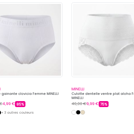
I
MINELLI
e gainante clovicia Femme MINELLI
Culotte dentelle ventre plat aloha
MINELLI
 €
4,99 €
40,00 €
9,99 €
85%
75%
+ 3 autres couleurs