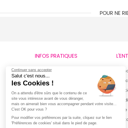
POUR NE R
INFOS PRATIQUES
L'EN
Continuer sans accepter
Retours et remboursements
Qui 
Salut c'est nous...
Suivi de commande
Espac
les Cookies !
Livraisons
Menti
On a attendu d'être sûrs que le contenu de ce
site vous intéresse avant de vous déranger,
Guide des tailles
Condi
mais on aimerait bien vous accompagner pendant votre visite...
Politique de confidentialité
Notre
C'est OK pour vous ?
Pour modifier vos préférences par la suite, cliquez sur le lien
Conditions générales d’utilisation
Cont
'Préférences de cookies' situé dans le pied de page.
de la Carte de Fidélité