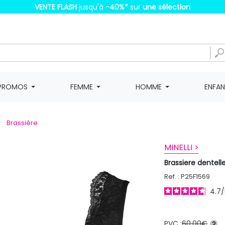
VENTE FLASH
jusqu'à
-40%
*
sur
une sélection
PROMOS
FEMME
HOMME
ENFA
Brassière
MINELLI >
Brassiere dentel
Ref. : P25F1569
4.7
/
PVC :
60,00€
?