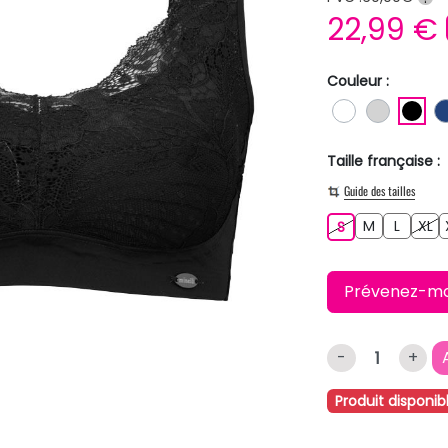
22,99 €
Couleur :
BLANC
GRIS C
NO
Taille française :
Guide des tailles
M
L
XL
S
M
L
XL
S
Prévenez-moi 
-
+
Produit disponib