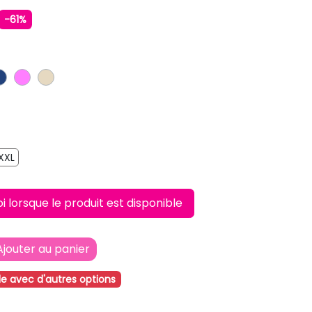
-61%
LAIR
IR
BLEU FONCE
ROSE
BEIGE
XXL
XXL
lorsque le produit est disponible
Ajouter au panier
le avec d'autres options