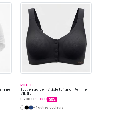
MINELLI
MINELLI
 Femme
Soutien gorge invisible talisman Femme
Culotte dentelle
MINELLI
Femme MINELLI
55,00 €
19,99 €
35,00 €
8,99 €
63%
+ 1 autres couleurs
+ 3 autre