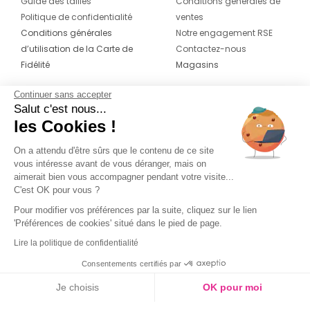
Guide des tailles
Conditions générales de
Politique de confidentialité
ventes
Conditions générales
Notre engagement RSE
d’utilisation de la Carte de
Contactez-nous
Fidélité
Magasins
Continuer sans accepter
CONTACT
SUIVEZ-NOUS SUR LES
Salut c'est nous...
RÉSEAUX
les Cookies !
04 42 20 78 42
Du lundi au jeudi de 8h30 à 16h30 & le
On a attendu d'être sûrs que le contenu de ce site
vous intéresse avant de vous déranger, mais on
vendredi de 8h30 à 15h30
aimerait bien vous accompagner pendant votre visite...
C'est OK pour vous ?
Pour modifier vos préférences par la suite, cliquez sur le lien
'Préférences de cookies' situé dans le pied de page.
Lire la politique de confidentialité
Consentements certifiés par
Je choisis
OK pour moi
Couleur
Axeptio consent
Plateforme de Gestion du Consentement : Personnalisez vos O