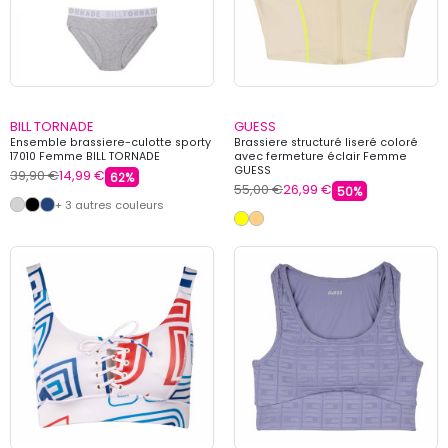
BILL TORNADE
GUESS
Ensemble brassiere-culotte sporty
Brassiere structuré liseré coloré
17010 Femme BILL TORNADE
avec fermeture éclair Femme
GUESS
39,90 €
14,99 €
62%
55,00 €
26,99 €
50%
+ 3 autres couleurs