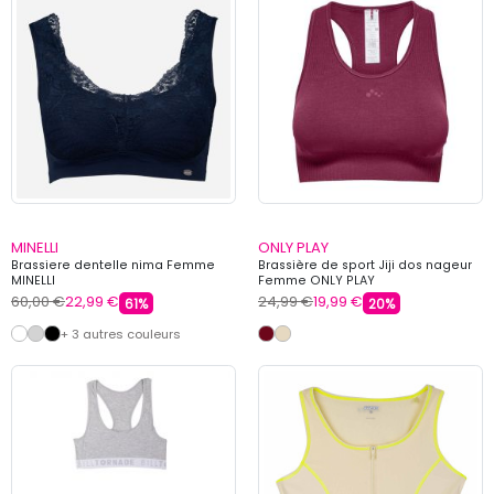
MINELLI
ONLY PLAY
Brassiere dentelle nima Femme
Brassière de sport Jiji dos nageur
MINELLI
Femme ONLY PLAY
60,00 €
22,99 €
24,99 €
19,99 €
61%
20%
+ 3 autres couleurs