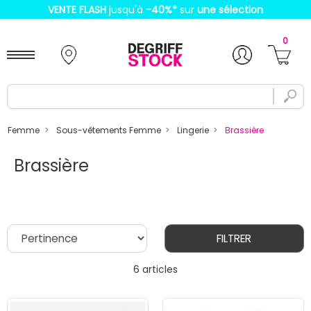
VENTE FLASH
jusqu'à
-40%
*
sur
une sélection
0
Femme
Sous-vêtements Femme
Lingerie
Brassière
Brassière
FILTRER
6 articles