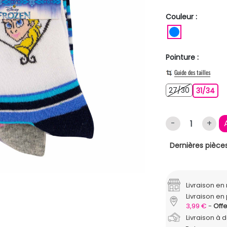
Couleur :
BLEU
Pointure :
Guide des tailles
27/30
27/30
31/
31/34
-
+
Dernières pièces
Livraison e
Livraison en 
3,99 €
Offe
Livraison à 