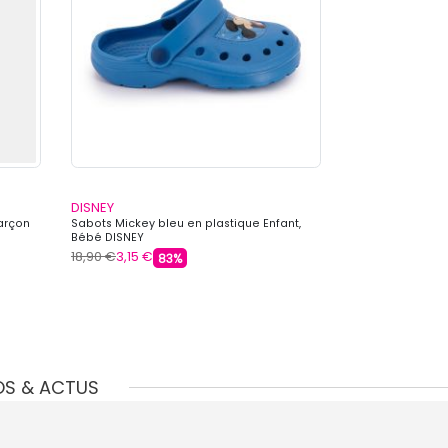
DISNEY
DISNEY
Garçon
Sabots Mickey bleu en plastique Enfant,
Sabots Minnie pa
Bébé DISNEY
DISNEY
18,90 €
3,15 €
18,90 €
3,15 €
83%
8
OS & ACTUS