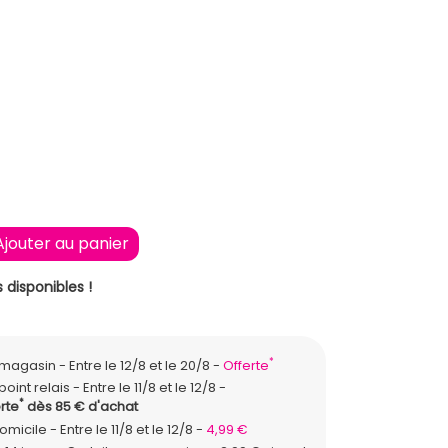
34
Ajouter au panier
 disponibles !
*
n magasin
Entre le 12/8 et le 20/8
Offerte
point relais
Entre le 11/8 et le 12/8
*
rte
dès 85 € d'achat
domicile
Entre le 11/8 et le 12/8
4,99 €