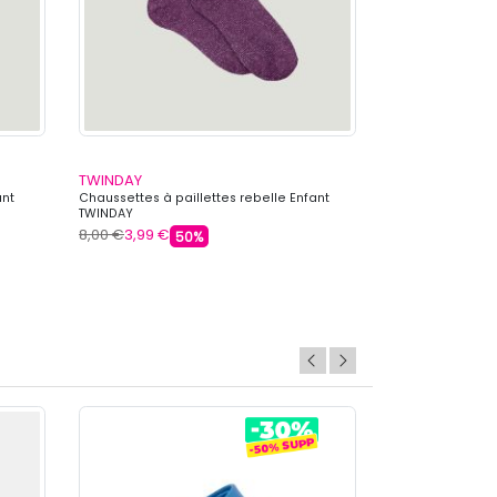
TWINDAY
TWINDAY
ant
Chaussettes à paillettes rebelle Enfant
Chaussettes à pai
TWINDAY
TWINDAY
8,00 €
3,99 €
8,00 €
3,99 €
50%
5