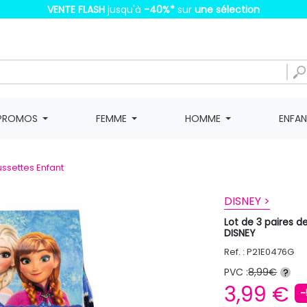
VENTE FLASH
jusqu'à
-40%
*
sur
une sélection
PROMOS
FEMME
HOMME
ENFA
ssettes Enfant
DISNEY >
Lot de 3 paires 
DISNEY
Ref. : P21E0476G
PVC :
8,99€
?
3,99 €
-