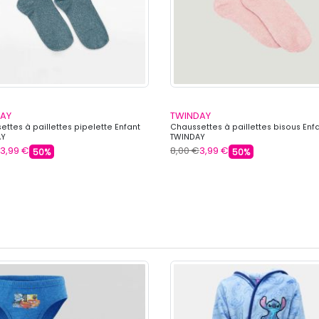
AY
TWINDAY
ttes à paillettes pipelette Enfant
Chaussettes à paillettes bisous Enf
AY
TWINDAY
3,99 €
8,00 €
3,99 €
50%
50%