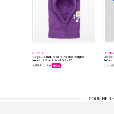
DISNEY
DISNE
ory Pixar Enfant
Cagoule maille la reine des neiges
Lot de
imprimé Elsa Enfant DISNEY
Enfant
7,99 €
3,19 €
6,00 €
60%
POUR NE R