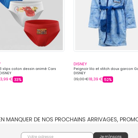
Y
DISNEY
 3 slips coton dessin animé Cars
Peignoir lilo et stitch doux garcon 
 DISNEY
DISNEY
3,99 €
39,00 €
18,39 €
33%
52%
IEN MANQUER DE NOS PROCHAINS ARRIVAGES, PROM