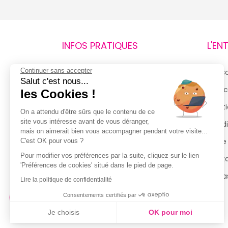
INFOS PRATIQUES
L'EN
Continuer sans accepter
Retours et remboursements
Qui 
Salut c'est nous...
Suivi de commande
Espac
les Cookies !
Livraisons
Menti
On a attendu d'être sûrs que le contenu de ce
site vous intéresse avant de vous déranger,
Guide des tailles
Condi
mais on aimerait bien vous accompagner pendant votre visite...
Politique de confidentialité
Notre
C'est OK pour vous ?
Pour modifier vos préférences par la suite, cliquez sur le lien
Conditions générales d’utilisation
Cont
'Préférences de cookies' situé dans le pied de page.
de la Carte de Fidélité
Magas
Lire la politique de confidentialité
Consentements certifiés par
Je choisis
OK pour moi