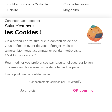
d’utilisation de la Carte de
Contactez-nous
Fidélité
Magasins
Continuer sans accepter
CONTACT
SUIVEZ-NOUS SUR LES
Salut c'est nous...
RÉSEAUX
les Cookies !
04 42 20 78 42
Du lundi au jeudi de 8h30 à 16h30 & le
On a attendu d'être sûrs que le contenu de ce site
vous intéresse avant de vous déranger, mais on
vendredi de 8h30 à 15h30
aimerait bien vous accompagner pendant votre visite...
C'est OK pour vous ?
Pour modifier vos préférences par la suite, cliquez sur le lien
'Préférences de cookies' situé dans le pied de page.
Lire la politique de confidentialité
Consentements certifiés par
Je choisis
OK pour moi
Axeptio consent
Plateforme de Gestion du Consentement : Personnalisez vos O
Notre plateforme vous permet d'adapter et de gérer vos paramètr