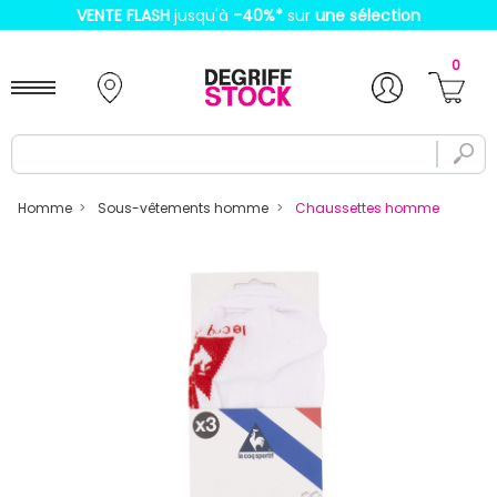
VENTE FLASH
jusqu'à
-40%
*
sur
une sélection
0
Homme
Sous-vêtements homme
Chaussettes homme