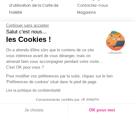
d’utilisation de la Carte de
Contactez-nous
Fidélité
Magasins
Continuer sans accepter
CONTACT
SUIVEZ-NOUS SUR LES
Salut c'est nous...
RÉSEAUX
les Cookies !
04 42 20 78 42
Du lundi au jeudi de 8h30 à 16h30 & le
On a attendu d'être sûrs que le contenu de ce site
vous intéresse avant de vous déranger, mais on
vendredi de 8h30 à 15h30
aimerait bien vous accompagner pendant votre visite...
C'est OK pour vous ?
Pour modifier vos préférences par la suite, cliquez sur le lien
'Préférences de cookies' situé dans le pied de page.
Lire la politique de confidentialité
Consentements certifiés par
Je choisis
OK pour moi
Axeptio consent
Plateforme de Gestion du Consentement : Personnalisez vos O
Notre plateforme vous permet d'adapter et de gérer vos paramètr