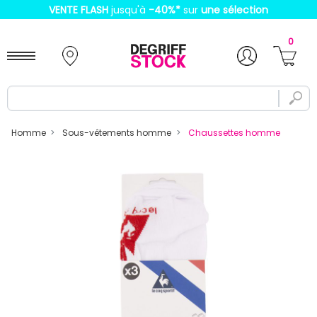
VENTE FLASH
jusqu'à
-40%
*
sur
une sélection
0
Homme
Sous-vêtements homme
Chaussettes homme