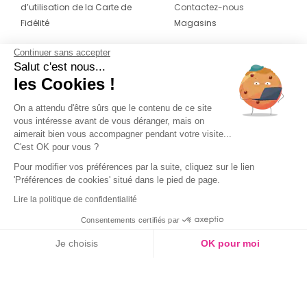
d’utilisation de la Carte de
Contactez-nous
Fidélité
Magasins
Continuer sans accepter
CONTACT
SUIVEZ-NOUS SUR LES
Salut c'est nous...
RÉSEAUX
les Cookies !
04 42 20 78 42
Du lundi au jeudi de 8h30 à 16h30 & le
On a attendu d'être sûrs que le contenu de ce site
vous intéresse avant de vous déranger, mais on
vendredi de 8h30 à 15h30
aimerait bien vous accompagner pendant votre visite...
C'est OK pour vous ?
Pour modifier vos préférences par la suite, cliquez sur le lien
'Préférences de cookies' situé dans le pied de page.
Lire la politique de confidentialité
Consentements certifiés par
Je choisis
OK pour moi
Axeptio consent
Plateforme de Gestion du Consentement : Personnalisez vos O
Notre plateforme vous permet d'adapter et de gérer vos paramètr