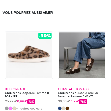
VOUS POURRIEZ AUSSI AIMER
BILL TORNADE
CHANTAL THOMASS
Chaussons léopards Femme BILL
Chaussons ourson à oreilles
TORNADE
fanetina Femme CHANTAL
THOMASS
25,99 €
6,99 €
30,00 €
7,19 €
73%
76%
+ 1 autres couleurs