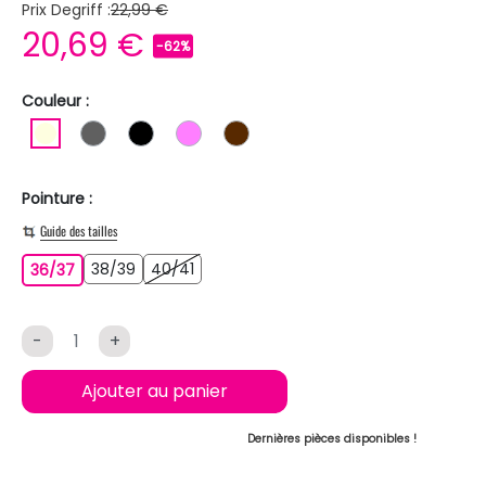
Prix Degriff :
22,99 €
20,69 €
-62%
Couleur :
BLANC ECRU
GRIS FONCE
NOIR
ROSE
MARRON
Pointure :
Guide des tailles
38/39
40/41
36/37
38/39
40/41
36/37
-
+
Ajouter au panier
Dernières pièces disponibles !