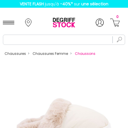
VENTE FLASH
jusqu'à
-40%
*
sur
une sélection
0
Chaussures
Chaussures Femme
Chaussons