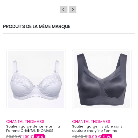
PRODUITS DE LA MÊME MARQUE
CHANTAL THOMASS
CHANTAL THOMASS
Soutien gorge dentelle tenina
Soutien gorge invisible sans
Femme CHANTAL THOMASS
couture sheryline Femme
CHANTAL THOMASS
30,00 €
11,99 €
40,00 €
19,99 €
60%
50%