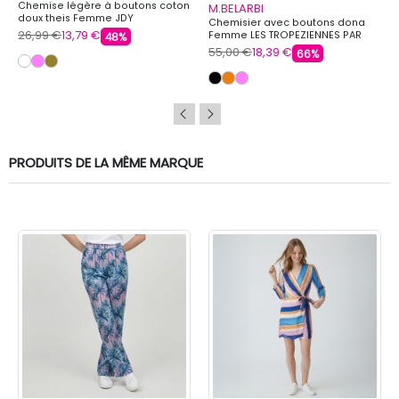
Chemise légère à boutons coton
M.BELARBI
doux theis Femme JDY
Chemisier avec boutons dona
26,99 €
13,79 €
Femme LES TROPEZIENNES PAR
48%
M.BELARBI
55,00 €
18,39 €
66%
PRODUITS DE LA MÊME MARQUE