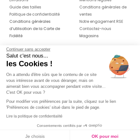
Guide des tailles
Conditions générales de
Politique de confidentialité
ventes
Conditions générales
Notre engagement RSE
d’utilisation de la Carte de
Contactez-nous
Fidélité
Magasins
Continuer sans accepter
CONTACT
SUIVEZ-NOUS SUR LES
Salut c'est nous...
RÉSEAUX
les Cookies !
04 42 20 78 42
Du lundi au jeudi de 8h30 à 16h30 & le
On a attendu d'être sûrs que le contenu de ce site
vous intéresse avant de vous déranger, mais on
vendredi de 8h30 à 15h30
aimerait bien vous accompagner pendant votre visite...
C'est OK pour vous ?
Pour modifier vos préférences par la suite, cliquez sur le lien
'Préférences de cookies' situé dans le pied de page.
Lire la politique de confidentialité
Consentements certifiés par
Je choisis
OK pour moi