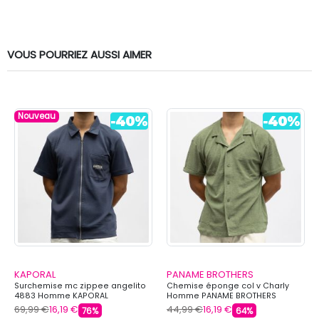
VOUS POURRIEZ AUSSI AIMER
Nouveau
KAPORAL
PANAME BROTHERS
Surchemise mc zippee angelito
Chemise éponge col v Charly
4883 Homme KAPORAL
Homme PANAME BROTHERS
69,99 €
16,19 €
44,99 €
16,19 €
76%
64%