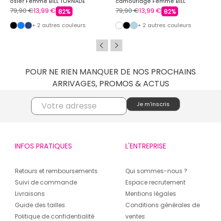
osier Femme BILL TORNADE
camouflage Femme BILL
TORNADE
79,90 €
13,99 €
79,90 €
13,99 €
82%
82%
+ 2 autres couleurs
+ 2 autres couleurs
POUR NE RIEN MANQUER DE NOS PROCHAINS
ARRIVAGES, PROMOS & ACTUS
INFOS PRATIQUES
L'ENTREPRISE
Retours et remboursements
Qui sommes-nous ?
Suivi de commande
Espace recrutement
Livraisons
Mentions légales
Guide des tailles
Conditions générales de
Politique de confidentialité
ventes