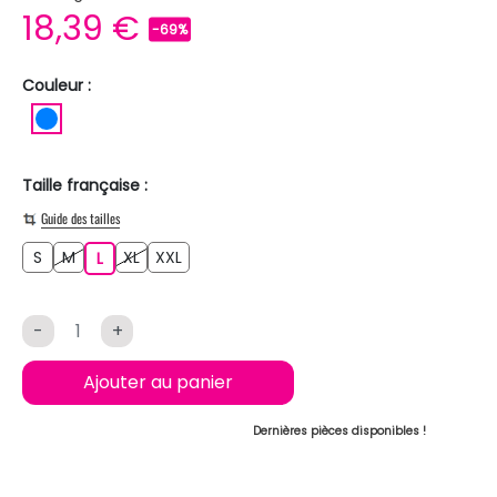
18,39 €
-69%
Couleur :
BLEU
Taille française :
Guide des tailles
S
M
XL
XXL
S
M
L
XL
XXL
L
-
+
Ajouter au panier
Dernières pièces disponibles !