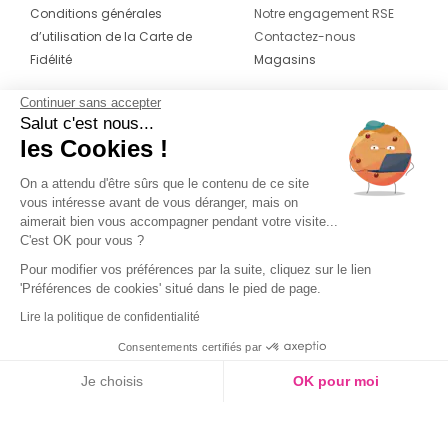
Conditions générales
Notre engagement RSE
d’utilisation de la Carte de
Contactez-nous
Fidélité
Magasins
Continuer sans accepter
CONTACT
SUIVEZ-NOUS SUR LES
Salut c'est nous...
RÉSEAUX
les Cookies !
04 42 20 78 42
Du lundi au jeudi de 8h30 à 16h30 & le
On a attendu d'être sûrs que le contenu de ce site
vous intéresse avant de vous déranger, mais on
vendredi de 8h30 à 15h30
aimerait bien vous accompagner pendant votre visite...
C'est OK pour vous ?
Pour modifier vos préférences par la suite, cliquez sur le lien
'Préférences de cookies' situé dans le pied de page.
Lire la politique de confidentialité
Consentements certifiés par
Je choisis
OK pour moi
Axeptio consent
Plateforme de Gestion du Consentement : Personnalisez vos O