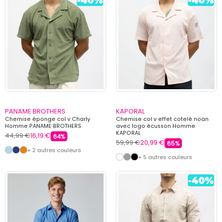
PANAME BROTHERS
KAPORAL
Chemise éponge col v Charly
Chemise col v effet cotelé noan
Homme PANAME BROTHERS
avec logo écusson Homme
KAPORAL
44,99 €
16,19 €
64%
59,99 €
20,99 €
65%
+ 2 autres couleurs
+ 5 autres couleurs