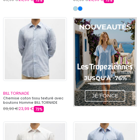
73%
73%
BILL TORNADE
Chemise coton tissu texturé avec
boutons Homme BILL TORNADE
89,90 €
23,99 €
73%