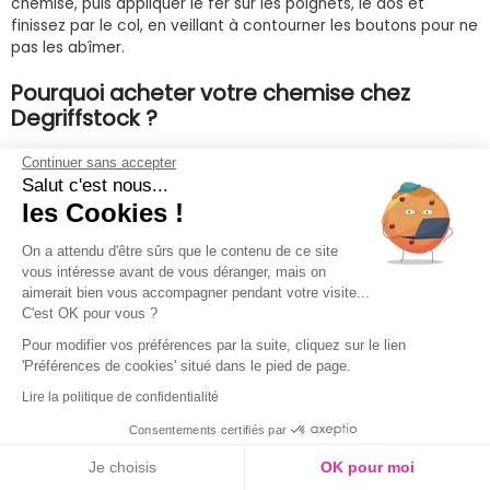
chemise, puis appliquer le fer sur les poignets, le dos et
finissez par le col, en veillant à contourner les boutons pour ne
pas les abîmer.
Pourquoi acheter votre chemise chez
Degriffstock ?
Donnez du style à votre tenue : Casual, à la pointe de la
Continuer sans accepter
Salut c'est nous...
mode, élégante, sophistiquée ou sportive, la chemise évoque
toute une palette de personnalités masculines.
les Cookies !
Symbole de la virilité par excellence, elle se décline dans de
On a attendu d'être sûrs que le contenu de ce site
multiples styles, formes et couleurs.
vous intéresse avant de vous déranger, mais on
aimerait bien vous accompagner pendant votre visite...
C'est OK pour vous ?
Du noir ou du blanc classique, en passant par le carreau
bûcheron ultra tendance et par une multitude de couleurs
Pour modifier vos préférences par la suite, cliquez sur le lien
tantôt originales, tantôt classiques.
'Préférences de cookies' situé dans le pied de page.
Lire la politique de confidentialité
De la coupe droite indémodable, au cintré sexy à la
chemisette légère ou en lin, sobre ou excentrique, la chemise
Consentements certifiés par
de grande marque se dévoile sur Degriffstock.
Je choisis
OK pour moi