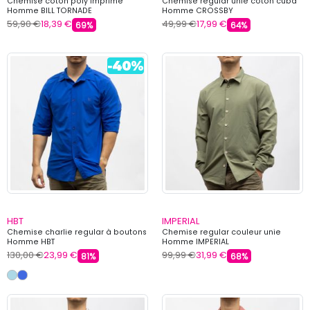
Chemise coton poly imprimé
Chemise regular unie coton cuba
Homme BILL TORNADE
Homme CROSSBY
59,90 €
18,39 €
49,99 €
17,99 €
69%
64%
HBT
IMPERIAL
Chemise charlie regular à boutons
Chemise regular couleur unie
Homme HBT
Homme IMPERIAL
130,00 €
23,99 €
99,99 €
31,99 €
81%
68%