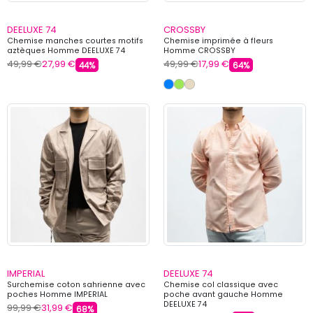
DEELUXE 74
CROSSBY
Chemise manches courtes motifs
Chemise imprimée à fleurs
aztèques Homme DEELUXE 74
Homme CROSSBY
49,99 €
27,99 €
49,99 €
17,99 €
44%
64%
IMPERIAL
DEELUXE 74
Surchemise coton sahrienne avec
Chemise col classique avec
poches Homme IMPERIAL
poche avant gauche Homme
DEELUXE 74
99,99 €
31,99 €
68%