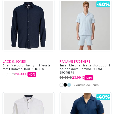
JACK & JONES
PANAME BROTHERS
Chemise coton henry intérieur à
Ensemble chemisette short gaufré
motif Homme JACK & JONES
cordon dove Homme PANAME
BROTHERS
39,99 €
23,99 €
40%
59,90 €
23,99 €
59%
+ 2 autres couleurs