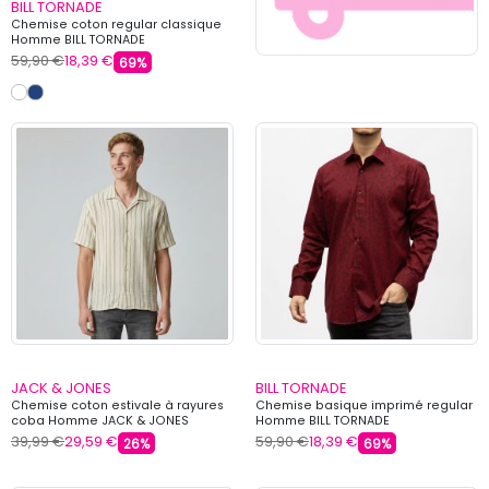
BILL TORNADE
Chemise coton regular classique
Homme BILL TORNADE
59,90 €
18,39 €
69%
JACK & JONES
BILL TORNADE
Chemise coton estivale à rayures
Chemise basique imprimé regular
coba Homme JACK & JONES
Homme BILL TORNADE
39,99 €
29,59 €
59,90 €
18,39 €
26%
69%