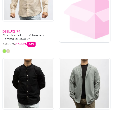
DEELUXE 74
Chemise col mao à boutons
Homme DEELUXE 74
49,99 €
27,99 €
44%