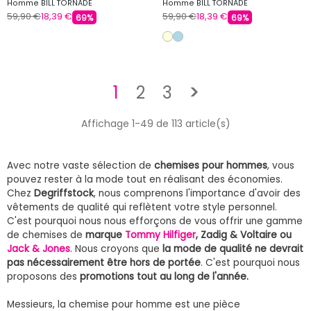
Homme BILL TORNADE
Homme BILL TORNADE
59,90 €
18,39 €
59,90 €
18,39 €
69%
69%
Suivant
1
2
3
>
Affichage 1-49 de 113 article(s)
Avec notre vaste sélection de
chemises pour hommes
, vous
pouvez rester à la mode tout en réalisant des économies.
Chez
Degriffstock
, nous comprenons l'importance d'avoir des
vêtements de qualité qui reflètent votre style personnel.
C'est pourquoi nous nous efforçons de vous offrir une gamme
de chemises de
marque
Tommy Hilfiger
, Zadig & Voltaire ou
Jack & Jones
. Nous croyons que
la mode de qualité ne devrait
pas nécessairement être hors de portée
. C'est pourquoi nous
proposons des
promotions tout au long de l'année.
Messieurs, la chemise pour homme est une pièce