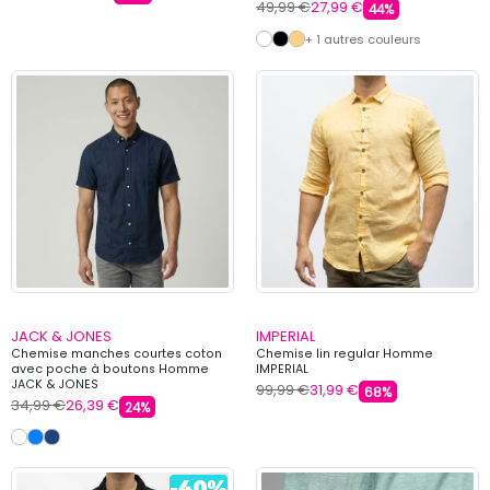
49,99 €
27,99 €
44%
+ 1 autres couleurs
JACK & JONES
IMPERIAL
Chemise manches courtes coton
Chemise lin regular Homme
avec poche à boutons Homme
IMPERIAL
JACK & JONES
99,99 €
31,99 €
68%
34,99 €
26,39 €
24%