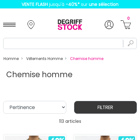
VENTE FLASH
jusqu'à
-40%
*
sur
une sélection
0
Homme
Vêtements Homme
Chemise homme
Chemise homme
FILTRER
113 articles