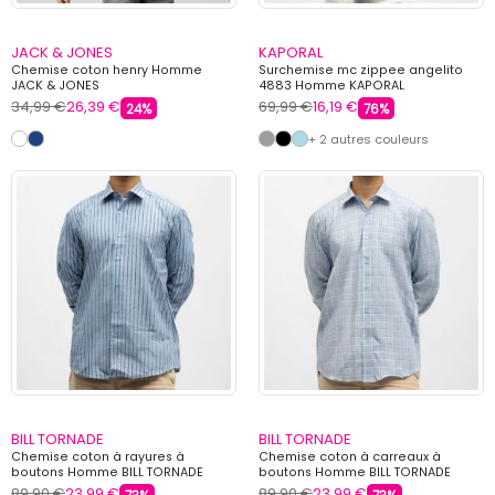
JACK & JONES
KAPORAL
Chemise coton henry Homme
Surchemise mc zippee angelito
JACK & JONES
4883 Homme KAPORAL
34,99 €
26,39 €
69,99 €
16,19 €
24%
76%
+ 2 autres couleurs
BILL TORNADE
BILL TORNADE
Chemise coton à rayures à
Chemise coton à carreaux à
boutons Homme BILL TORNADE
boutons Homme BILL TORNADE
89,90 €
23,99 €
89,90 €
23,99 €