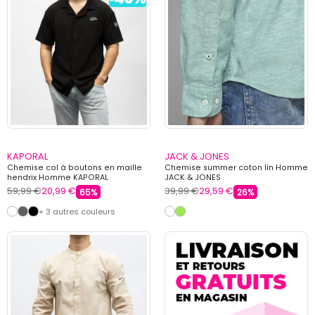
KAPORAL
JACK & JONES
Chemise col à boutons en maille
Chemise summer coton lin Homme
hendrix Homme KAPORAL
JACK & JONES
59,99 €
20,99 €
39,99 €
29,59 €
65%
26%
+ 3 autres couleurs