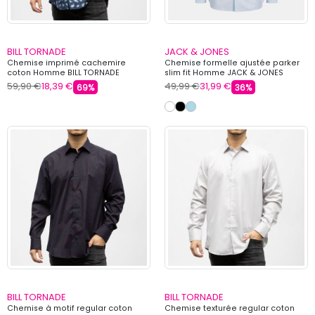
BILL TORNADE
JACK & JONES
Chemise imprimé cachemire
Chemise formelle ajustée parker
coton Homme BILL TORNADE
slim fit Homme JACK & JONES
59,90 €
18,39 €
49,99 €
31,99 €
69%
36%
BILL TORNADE
BILL TORNADE
Chemise à motif regular coton
Chemise texturée regular coton