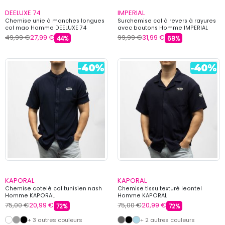
DEELUXE 74
IMPERIAL
Chemise unie à manches longues
Surchemise col à revers à rayures
col mao Homme DEELUXE 74
avec boutons Homme IMPERIAL
49,99 €
27,99 €
99,99 €
31,99 €
44%
68%
KAPORAL
KAPORAL
Chemise cotelé col tunisien nash
Chemise tissu texturé leontel
Homme KAPORAL
Homme KAPORAL
75,00 €
20,99 €
75,00 €
20,99 €
72%
72%
+ 3 autres couleurs
+ 2 autres couleurs