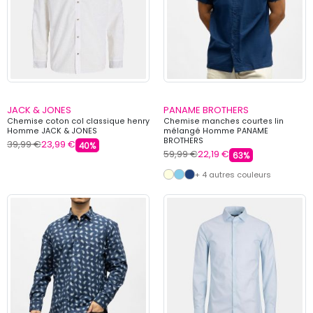
JACK & JONES
PANAME BROTHERS
Chemise coton col classique henry
Chemise manches courtes lin
Homme JACK & JONES
mélangé Homme PANAME
BROTHERS
39,99 €
23,99 €
40%
59,99 €
22,19 €
63%
+ 4 autres couleurs