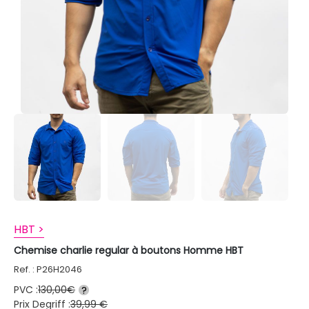
HBT >
Chemise charlie regular à boutons Homme HBT
Ref. : P26H2046
PVC :
130,00€
?
Prix Degriff :
39,99 €