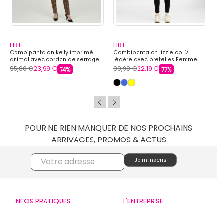
HBT
HBT
Combipantalon kelly imprimé
Combipantalon lizzie col V
animal avec cordon de serrage
légère avec bretelles Femme
Femme HBT
HBT
95,00 €
23,99 €
99,90 €
22,19 €
74%
77%
POUR NE RIEN MANQUER DE NOS PROCHAINS
ARRIVAGES, PROMOS & ACTUS
INFOS PRATIQUES
L'ENTREPRISE