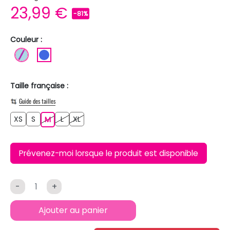
23,99 €
-81%
Couleur :
BLEU CLAIR
BLEU ROI
Taille française :
Guide des tailles
XS
S
L
XL
XS
S
M
L
XL
M
Prévenez-moi lorsque le produit est disponible
-
+
Ajouter au panier