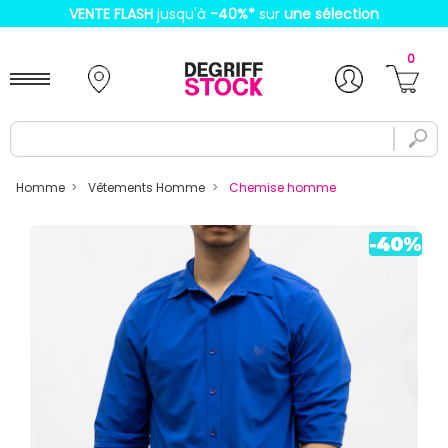
VENTE FLASH
jusqu'à
-40%
*
sur
une sélection
0
Homme
Vêtements Homme
Chemise homme