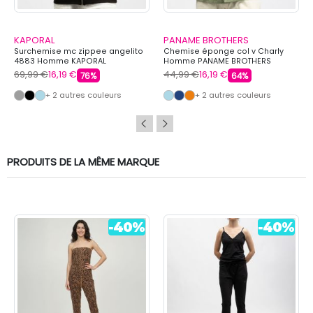
KAPORAL
PANAME BROTHERS
Surchemise mc zippee angelito
Chemise éponge col v Charly
4883 Homme KAPORAL
Homme PANAME BROTHERS
69,99 €
16,19 €
44,99 €
16,19 €
76%
64%
+ 2 autres couleurs
+ 2 autres couleurs
PRODUITS DE LA MÊME MARQUE