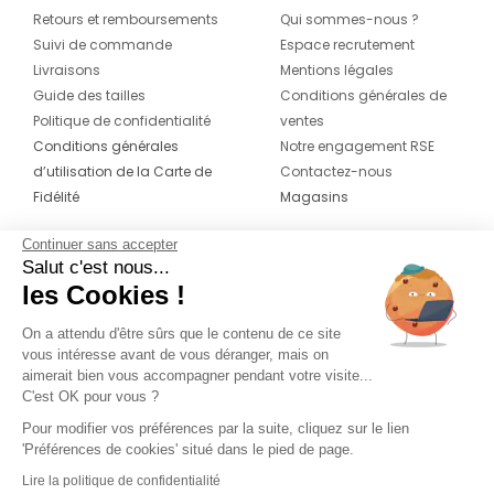
Retours et remboursements
Qui sommes-nous ?
Suivi de commande
Espace recrutement
Livraisons
Mentions légales
Guide des tailles
Conditions générales de
Politique de confidentialité
ventes
Conditions générales
Notre engagement RSE
d’utilisation de la Carte de
Contactez-nous
Fidélité
Magasins
Continuer sans accepter
CONTACT
SUIVEZ-NOUS SUR LES
Salut c'est nous...
RÉSEAUX
les Cookies !
04 42 20 78 42
Du lundi au jeudi de 8h30 à 16h30 & le
On a attendu d'être sûrs que le contenu de ce site
vous intéresse avant de vous déranger, mais on
vendredi de 8h30 à 15h30
aimerait bien vous accompagner pendant votre visite...
C'est OK pour vous ?
Pour modifier vos préférences par la suite, cliquez sur le lien
'Préférences de cookies' situé dans le pied de page.
Lire la politique de confidentialité