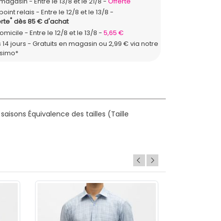
n magasin
Entre le 13/8 et le 21/8
Offerte
point relais
Entre le 12/8 et le 13/8
*
rte
dès 85 € d'achat
domicile
Entre le 12/8 et le 13/8
5,65 €
 14 jours - Gratuits en magasin ou 2,99 € via notre
ssimo*
 saisons
Équivalence des tailles (Taille