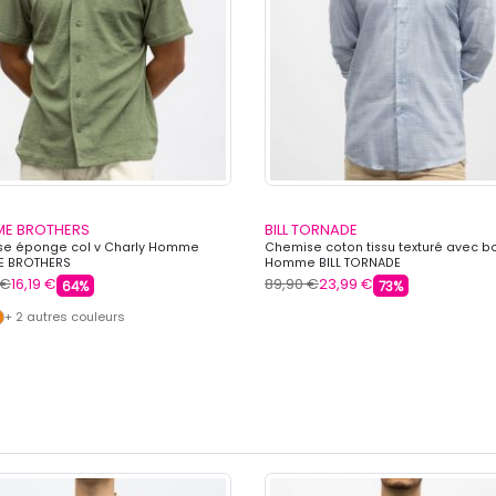
E BROTHERS
BILL TORNADE
e éponge col v Charly Homme
Chemise coton tissu texturé avec b
E BROTHERS
Homme BILL TORNADE
 €
16,19 €
89,90 €
23,99 €
64%
73%
+ 2 autres couleurs