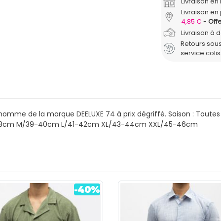
Livraison e
Livraison en 
4,85 €
Offe
Livraison à 
Retours sous
service coli
homme de la marque DEELUXE 74 à prix dégriffé.
Saison : Toutes
8cm M/39-40cm L/41-42cm XL/43-44cm XXL/45-46cm