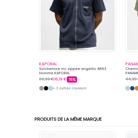
KAPORAL
PANAM
ons Homme BILL
Surchemise mc zippee angelito 4883
Chemis
Homme KAPORAL
PANAM
69,99 €
16,19 €
44,99
76%
+ 2 autres couleurs
PRODUITS DE LA MÊME MARQUE