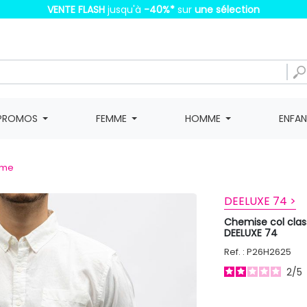
VENTE FLASH
jusqu'à
-40%
*
sur
une sélection
PROMOS
FEMME
HOMME
ENFA
mme
DEELUXE 74 >
Chemise col cla
DEELUXE 74
Ref. : P26H2625
2
/
5