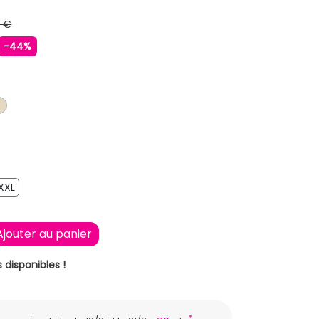
9 €
-44%
ANGE CLAIR
BEIGE
XXL
XXL
Ajouter au panier
 disponibles !
*