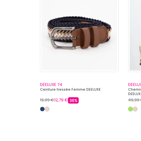
DEELUXE 74
DEELU
ts chevilles
Ceinture tressée Femme DEELUXE
Chemi
DEELUX
19,99 €
12,79 €
49,99
36%