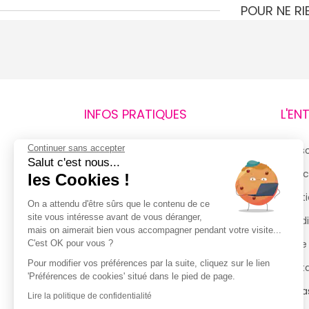
POUR NE R
INFOS PRATIQUES
L'EN
Continuer sans accepter
Retours et remboursements
Qui 
Salut c'est nous...
Suivi de commande
Espac
les Cookies !
Livraisons
Menti
On a attendu d'être sûrs que le contenu de ce
site vous intéresse avant de vous déranger,
Guide des tailles
Condi
mais on aimerait bien vous accompagner pendant votre visite...
Politique de confidentialité
Notre
C'est OK pour vous ?
Pour modifier vos préférences par la suite, cliquez sur le lien
Conditions générales d’utilisation
Cont
'Préférences de cookies' situé dans le pied de page.
de la Carte de Fidélité
Magas
Lire la politique de confidentialité