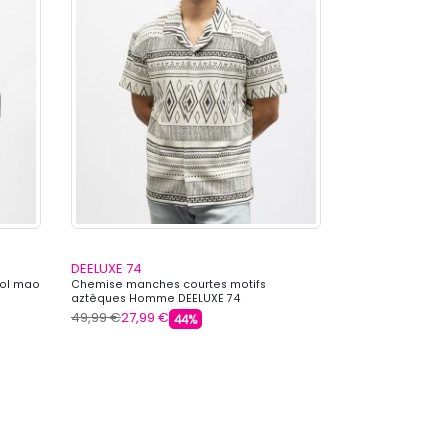
DEELUXE 74
DEELUXE 74
col mao
Chemise manches courtes motifs
Jeans coupe dr
aztèques Homme DEELUXE 74
DEELUXE 74
49,99 €
27,99 €
59,99 €
31,99 €
44%