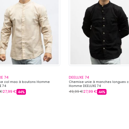
XE 74
DEELUXE 74
se col mao à boutons Homme
Chemise unie à manches longues 
E 74
Homme DEELUXE 74
 €
27,99 €
49,99 €
27,99 €
44%
44%