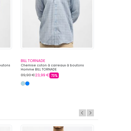
BILL TORNADE
BILL TORNADE
outons
Chemise coton à carreaux à boutons
Chemise coton à
Homme BILL TORNADE
Homme BILL TOR
89,90 €
23,99 €
89,90 €
23,99 
73%