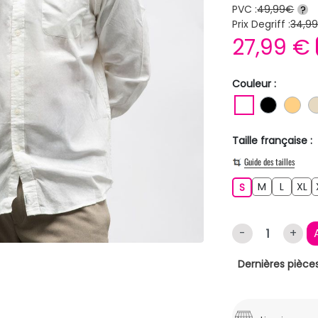
PVC :
49,99€
?
Prix Degriff :
34,9
27,99 €
Couleur :
BLANC
NOIR
OR
Taille française :
Guide des tailles
M
L
XL
S
M
L
XL
S
-
+
Dernières pièces