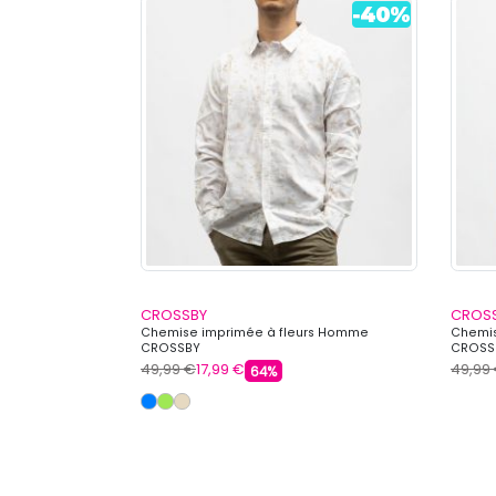
CROSSBY
CROS
omme CROSSBY
Chemise imprimée à fleurs Homme
Chemis
CROSSBY
CROSS
49,99 €
17,99 €
49,99
64%