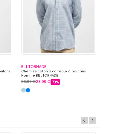
BILL TORNADE
BILL TORNADE
outons
Chemise coton à carreaux à boutons
Chemise coton à
Homme BILL TORNADE
Homme BILL TOR
89,90 €
23,99 €
89,90 €
23,99 
73%