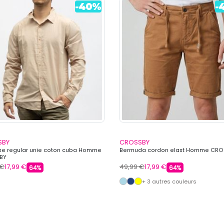
SBY
CROSSBY
e regular unie coton cuba Homme
Bermuda cordon elast Homme CRO
BY
 €
17,99 €
49,99 €
17,99 €
64%
64%
+ 3 autres couleurs