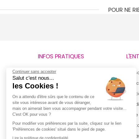
POUR NE R
INFOS PRATIQUES
L'EN
Continuer sans accepter
Retours et remboursements
Qui 
Salut c'est nous...
Suivi de commande
Espac
les Cookies !
Livraisons
Menti
On a attendu d'être sûrs que le contenu de ce
site vous intéresse avant de vous déranger,
Guide des tailles
Condi
mais on aimerait bien vous accompagner pendant votre visite...
Politique de confidentialité
Notre
C'est OK pour vous ?
Pour modifier vos préférences par la suite, cliquez sur le lien
Conditions générales d’utilisation
Cont
'Préférences de cookies' situé dans le pied de page.
de la Carte de Fidélité
Magas
Lire la politique de confidentialité