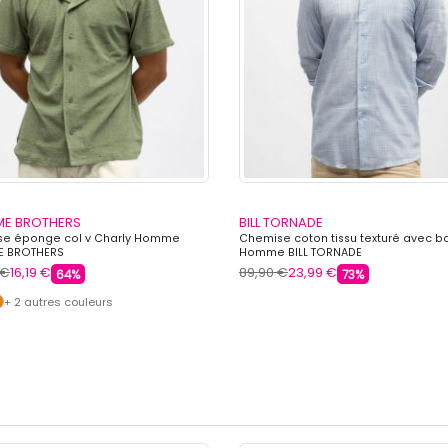
E BROTHERS
BILL TORNADE
e éponge col v Charly Homme
Chemise coton tissu texturé avec b
E BROTHERS
Homme BILL TORNADE
 €
16,19 €
89,90 €
23,99 €
64%
73%
+ 2 autres couleurs