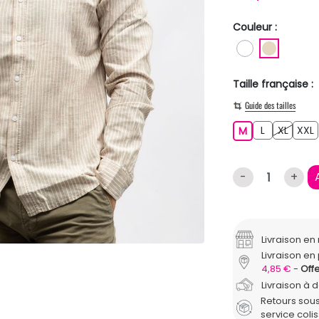
Couleur :
BLANC
BEIGE
Taille française :
Guide des tailles
L
XL
M
L
XL
XXL
M
-
+
Livraison e
Livraison en 
4,85 €
Offe
Livraison à 
Retours sous
service coli