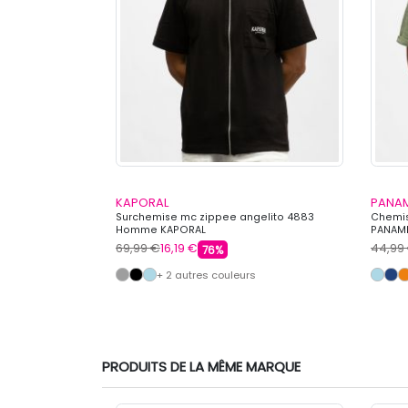
KAPORAL
PANAM
ons Homme BILL
Surchemise mc zippee angelito 4883
Chemis
Homme KAPORAL
PANAM
69,99 €
16,19 €
44,99
76%
+ 2 autres couleurs
PRODUITS DE LA MÊME MARQUE