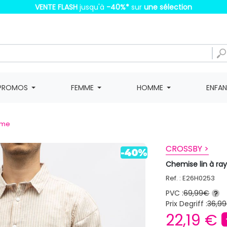
VENTE FLASH
jusqu'à
-40%
*
sur
une sélection
PROMOS
FEMME
HOMME
ENFA
mme
CROSSBY >
Chemise lin à 
Ref. : E26H0253
PVC :
69,99€
?
Prix Degriff :
36,99
22,19 €