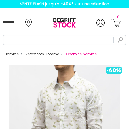
VENTE FLASH
jusqu'à
-40%
*
sur
une sélection
0
Homme
Vêtements Homme
Chemise homme