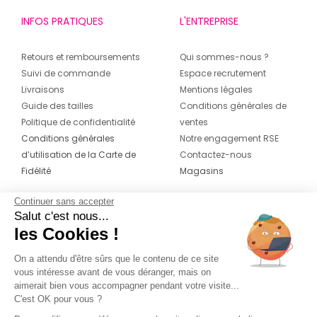
INFOS PRATIQUES
L'ENTREPRISE
Retours et remboursements
Qui sommes-nous ?
Suivi de commande
Espace recrutement
Livraisons
Mentions légales
Guide des tailles
Conditions générales de
Politique de confidentialité
ventes
Conditions générales
Notre engagement RSE
d’utilisation de la Carte de
Contactez-nous
Fidélité
Magasins
Continuer sans accepter
CONTACT
SUIVEZ-NOUS SUR LES
Salut c'est nous...
RÉSEAUX
les Cookies !
04 42 20 78 42
Du lundi au jeudi de 8h30 à 16h30 & le
On a attendu d'être sûrs que le contenu de ce site
vous intéresse avant de vous déranger, mais on
vendredi de 8h30 à 15h30
aimerait bien vous accompagner pendant votre visite...
C'est OK pour vous ?