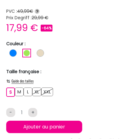
PVC :
49,99€
?
Prix Degriff :
29,99 €
17,99 €
-64%
Couleur :
BLEU
VERT CLAIR
BEIGE
Taille française :
Guide des tailles
M
L
XL
XXL
S
M
L
XL
XXL
S
-
+
Ajouter au panier