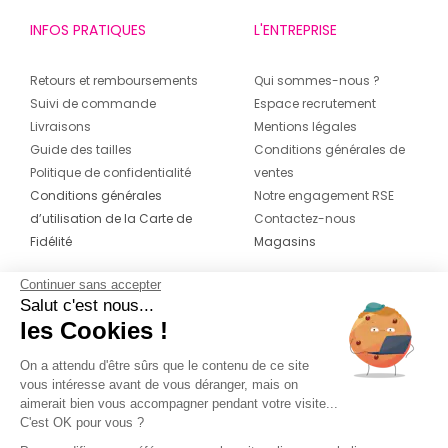
INFOS PRATIQUES
L'ENTREPRISE
Retours et remboursements
Qui sommes-nous ?
Suivi de commande
Espace recrutement
Livraisons
Mentions légales
Guide des tailles
Conditions générales de
Politique de confidentialité
ventes
Conditions générales
Notre engagement RSE
d’utilisation de la Carte de
Contactez-nous
Fidélité
Magasins
Continuer sans accepter
CONTACT
SUIVEZ-NOUS SUR LES
Salut c'est nous...
RÉSEAUX
les Cookies !
04 42 20 78 42
Du lundi au jeudi de 8h30 à 16h30 & le
On a attendu d'être sûrs que le contenu de ce site
vous intéresse avant de vous déranger, mais on
vendredi de 8h30 à 15h30
aimerait bien vous accompagner pendant votre visite...
C'est OK pour vous ?