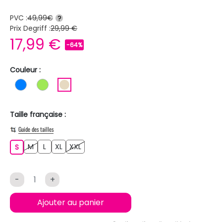
PVC :
49,99€
?
Prix Degriff :
29,99 €
17,99 €
-64%
Couleur :
BLEU
VERT CLAIR
BEIGE
Taille française :
Guide des tailles
M
L
XL
XXL
S
M
L
XL
XXL
S
-
+
Ajouter au panier