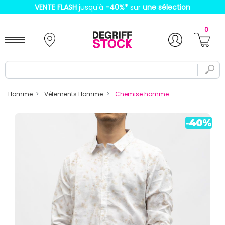
VENTE FLASH
jusqu'à
-40%
*
sur
une sélection
0
Homme
Vêtements Homme
Chemise homme