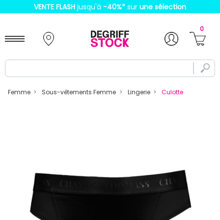
VENTE FLASH
jusqu'à
-40%
*
sur
une sélection
0
Femme
Sous-vêtements Femme
Lingerie
Culotte