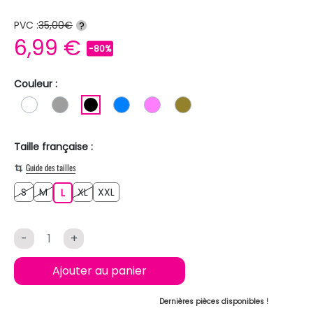
PVC :
35,00€
?
6,99 €
-80%
Couleur :
BLANC
GRIS
NOIR
BLEU
ROSE
KAKI
Taille française :
Guide des tailles
S
M
XL
XXL
S
M
L
XL
XXL
L
-
+
Ajouter au panier
Dernières pièces disponibles !