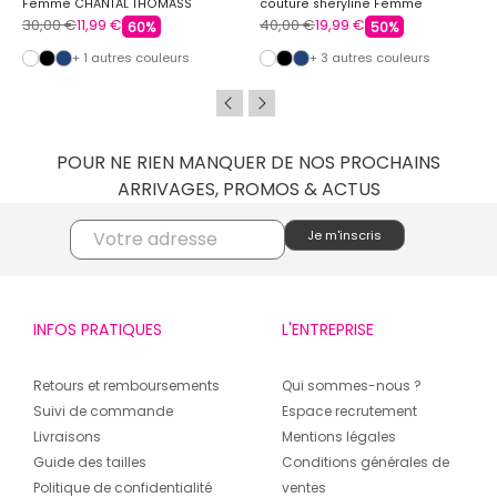
Femme CHANTAL THOMASS
couture sheryline Femme
CHANTAL THOMASS
30,00 €
11,99 €
40,00 €
19,99 €
60%
50%
+ 1 autres couleurs
+ 3 autres couleurs
POUR NE RIEN MANQUER DE NOS PROCHAINS
ARRIVAGES, PROMOS & ACTUS
INFOS PRATIQUES
L'ENTREPRISE
Retours et remboursements
Qui sommes-nous ?
Suivi de commande
Espace recrutement
Livraisons
Mentions légales
Guide des tailles
Conditions générales de
Politique de confidentialité
ventes