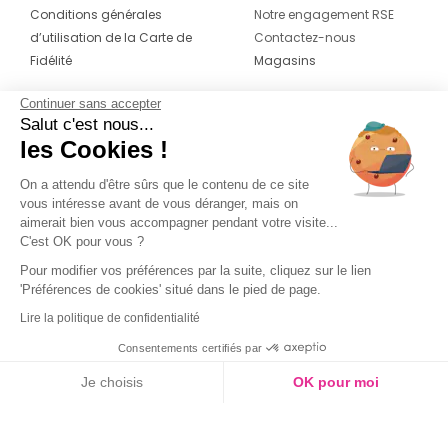
Conditions générales
Notre engagement RSE
d’utilisation de la Carte de
Contactez-nous
Fidélité
Magasins
Continuer sans accepter
CONTACT
SUIVEZ-NOUS SUR LES
Salut c'est nous...
RÉSEAUX
les Cookies !
04 42 20 78 42
Du lundi au jeudi de 8h30 à 16h30 & le
On a attendu d'être sûrs que le contenu de ce site
vous intéresse avant de vous déranger, mais on
vendredi de 8h30 à 15h30
aimerait bien vous accompagner pendant votre visite...
C'est OK pour vous ?
Pour modifier vos préférences par la suite, cliquez sur le lien
'Préférences de cookies' situé dans le pied de page.
Lire la politique de confidentialité
Consentements certifiés par
Je choisis
OK pour moi
Axeptio consent
Plateforme de Gestion du Consentement : Personnalisez vos O