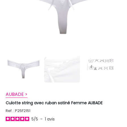
AUBADE >
Culotte string avec ruban satiné Femme AUBADE
Ref. : P25F2151
5
/
5
-
1
avis