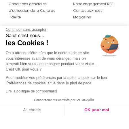
Conditions générales
Notre engagement RSE
d’utilisation de la Carte de
Contactez-nous
Fidélité
Magasins
Continuer sans accepter
CONTACT
SUIVEZ-NOUS SUR LES
Salut c'est nous...
RÉSEAUX
les Cookies !
04 42 20 78 42
Du lundi au jeudi de 8h30 à 16h30 & le
On a attendu d'être sûrs que le contenu de ce site
vous intéresse avant de vous déranger, mais on
vendredi de 8h30 à 15h30
aimerait bien vous accompagner pendant votre visite...
C'est OK pour vous ?
Pour modifier vos préférences par la suite, cliquez sur le lien
'Préférences de cookies' situé dans le pied de page.
Lire la politique de confidentialité
Consentements certifiés par
Je choisis
OK pour moi
Axeptio consent
Plateforme de Gestion du Consentement : Personnalisez vos O