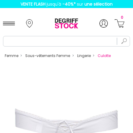
VENTE FLASH
jusqu'à
-40%
*
sur
une sélection
0
Femme
Sous-vêtements Femme
Lingerie
Culotte