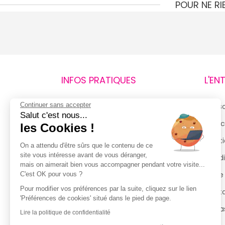
POUR NE R
INFOS PRATIQUES
L'EN
Continuer sans accepter
Retours et remboursements
Qui 
Salut c'est nous...
Suivi de commande
Espac
les Cookies !
Livraisons
Menti
On a attendu d'être sûrs que le contenu de ce
site vous intéresse avant de vous déranger,
Guide des tailles
Condi
mais on aimerait bien vous accompagner pendant votre visite...
Politique de confidentialité
Notre
C'est OK pour vous ?
Pour modifier vos préférences par la suite, cliquez sur le lien
Conditions générales d’utilisation
Cont
'Préférences de cookies' situé dans le pied de page.
de la Carte de Fidélité
Magas
Lire la politique de confidentialité