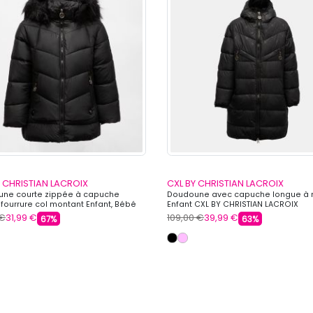
Y CHRISTIAN LACROIX
CXL BY CHRISTIAN LACROIX
ne courte zippée à capuche
Doudoune avec capuche longue à 
 fourrure col montant Enfant, Bébé
Enfant CXL BY CHRISTIAN LACROIX
 CHRISTIAN LACROIX
 €
31,99 €
109,00 €
39,99 €
67%
63%