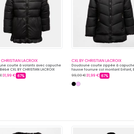
Y CHRISTIAN LACROIX
CXL BY CHRISTIAN LACROIX
ne courte à volants avec capuche
Doudoune courte zippée à capuch
, Bébé CXL BY CHRISTIAN LACROIX
fausse fourrure col montant Enfant,
CXL BY CHRISTIAN LACROIX
 €
31,99 €
99,00 €
31,99 €
67%
67%