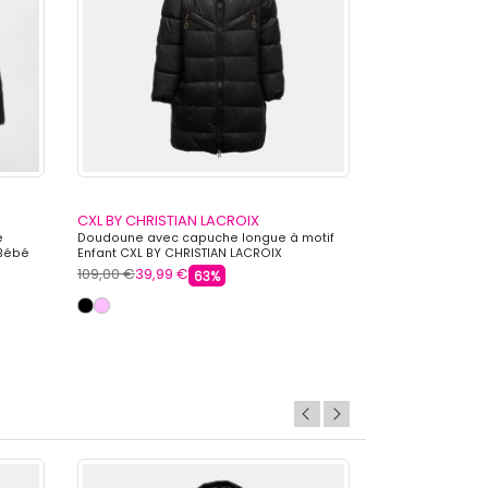
CXL BY CHRISTIAN LACROIX
CXL BY CHRIST
e
Doudoune avec capuche longue à motif
Doudoune longu
 Bébé
Enfant CXL BY CHRISTIAN LACROIX
zippées Enfant 
109,00 €
39,99 €
109,00 €
39,99 
63%