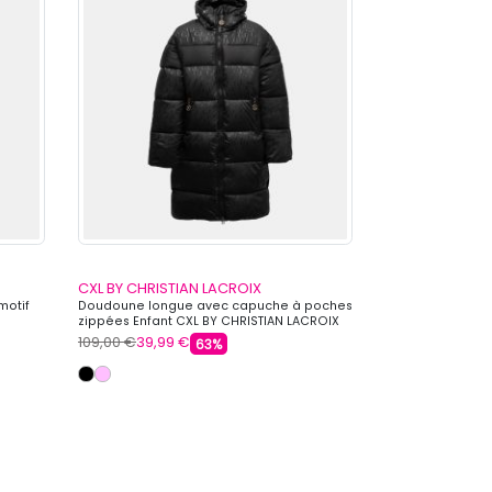
CXL BY CHRISTIAN LACROIX
CXL BY CHRIST
motif
Doudoune longue avec capuche à poches
Lot de culottes x
zippées Enfant CXL BY CHRISTIAN LACROIX
Enfant CXL BY C
109,00 €
39,99 €
39,00 €
2,80 €
63%