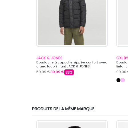
JACK & JONES
CXL B
iel avec
Doudoune à capuche zippée confort avec
Doudou
Enfant
grand logo Enfant JACK & JONES
Enfant
59,99 €
39,99 €
99,00
33%
PRODUITS DE LA MÊME MARQUE