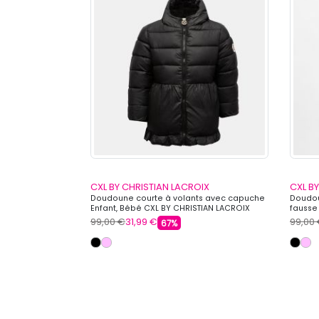
OIX
CXL BY CHRISTIAN LACROIX
CXL B
apuche avec zip
Doudoune courte à volants avec capuche
Doudou
t CXL BY
Enfant, Bébé CXL BY CHRISTIAN LACROIX
fausse
CXL BY
99,00 €
31,99 €
99,00
67%