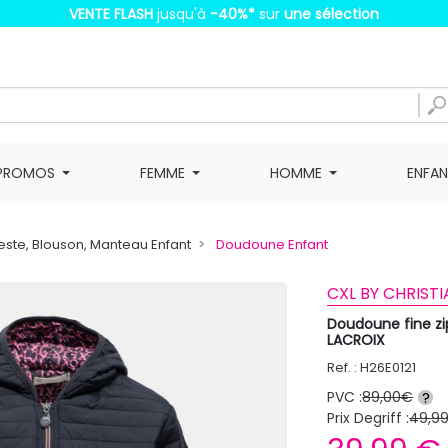
VENTE FLASH
jusqu'à
-40%
*
sur
une sélection
PROMOS
FEMME
HOMME
ENFA
este, Blouson, Manteau Enfant
Doudoune Enfant
CXL BY CHRISTI
Doudoune fine z
LACROIX
Ref. : H26E0121
PVC :
89,00€
?
Prix Degriff :
49,9