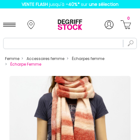
VENTE FLASH
jusqu'à
-40%
*
sur
une sélection
0
Femme
Accessoires femme
Écharpes femme
Écharpe Femme