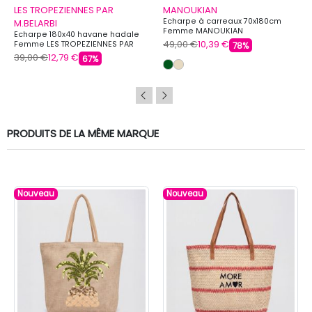
LES TROPEZIENNES PAR
MANOUKIAN
Echarpe à carreaux 70x180cm
M.BELARBI
Femme MANOUKIAN
Echarpe 180x40 havane hadale
49,00 €
10,39 €
Femme LES TROPEZIENNES PAR
78%
M.BELARBI
39,00 €
12,79 €
67%
PRODUITS DE LA MÊME MARQUE
Nouveau
Nouveau