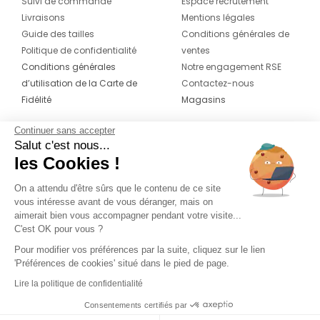
Suivi de commande
Espace recrutement
Livraisons
Mentions légales
Guide des tailles
Conditions générales de
Politique de confidentialité
ventes
Conditions générales
Notre engagement RSE
d’utilisation de la Carte de
Contactez-nous
Fidélité
Magasins
Continuer sans accepter
CONTACT
SUIVEZ-NOUS SUR LES
Salut c'est nous...
RÉSEAUX
les Cookies !
04 42 20 78 42
Du lundi au jeudi de 8h30 à 16h30 & le
On a attendu d'être sûrs que le contenu de ce site
vous intéresse avant de vous déranger, mais on
vendredi de 8h30 à 15h30
aimerait bien vous accompagner pendant votre visite...
C'est OK pour vous ?
Pour modifier vos préférences par la suite, cliquez sur le lien
'Préférences de cookies' situé dans le pied de page.
Lire la politique de confidentialité
Consentements certifiés par