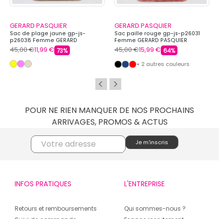
GERARD PASQUIER
GERARD PASQUIER
Sac de plage jaune gp-js-
Sac paille rouge gp-js-p26031
p26038 Femme GERARD
Femme GERARD PASQUIER
PASQUIER
45,00 €
11,99 €
45,00 €
15,99 €
73%
64%
+ 2 autres couleurs
POUR NE RIEN MANQUER DE NOS PROCHAINS
ARRIVAGES, PROMOS & ACTUS
INFOS PRATIQUES
L'ENTREPRISE
Retours et remboursements
Qui sommes-nous ?