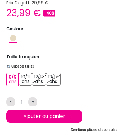
Prix Degriff :
29,99 €
23,99 €
-40%
Couleur :
BEIGE
Taille française :
Guide des tailles
10/11
12/13
13/14
8/9
10/11 ans
12/13 ans
13/14 ans
8/9 ans
ans
ans
ans
ans
-
+
Ajouter au panier
Dernières pièces disponibles !