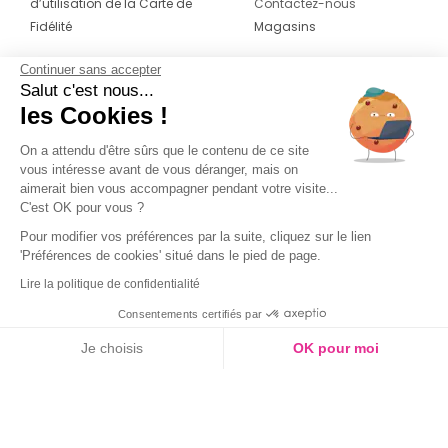
d’utilisation de la Carte de
Contactez-nous
Fidélité
Magasins
Continuer sans accepter
CONTACT
SUIVEZ-NOUS SUR LES
Salut c'est nous...
RÉSEAUX
les Cookies !
04 42 20 78 42
Du lundi au jeudi de 8h30 à 16h30 & le
On a attendu d'être sûrs que le contenu de ce site
vous intéresse avant de vous déranger, mais on
vendredi de 8h30 à 15h30
aimerait bien vous accompagner pendant votre visite...
C'est OK pour vous ?
Pour modifier vos préférences par la suite, cliquez sur le lien
'Préférences de cookies' situé dans le pied de page.
Lire la politique de confidentialité
Consentements certifiés par
Je choisis
OK pour moi
Axeptio consent
Plateforme de Gestion du Consentement : Personnalisez vos O
Notre plateforme vous permet d'adapter et de gérer vos paramètr