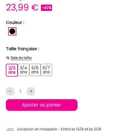
23,99 €
-40%
Couleur :
NOIR
Taille française :
Guide des tailles
3/4
5/6
6/7
2/3
3/4 ans
5/6 ans
6/7 ans
2/3 ans
ans
ans
ans
ans
-
+
Ajouter au panier
Livraison en magasin
Entre le 13/8 et le 21/8