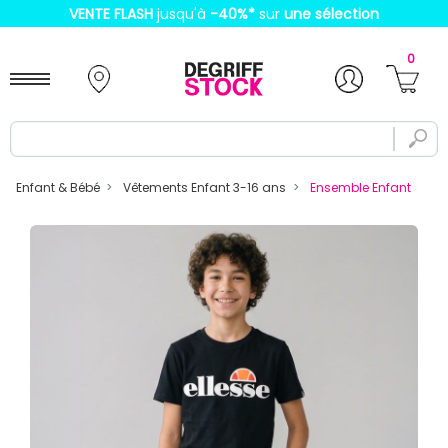
VENTE FLASH
jusqu'à
-40%
*
sur
une sélection
0
Enfant & Bébé
Vêtements Enfant 3-16 ans
Ensemble Enfant