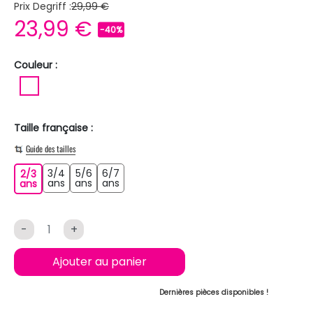
Prix Degriff :
29,99 €
23,99 €
-40%
Couleur :
BLANC
Taille française :
Guide des tailles
3/4
5/6
6/7
2/3
3/4 ans
5/6 ans
6/7 ans
2/3 ans
ans
ans
ans
ans
-
+
Ajouter au panier
Dernières pièces disponibles !