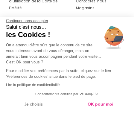
d’utilisation de la Carte de
Contactez-nous
Fidélité
Magasins
Continuer sans accepter
CONTACT
SUIVEZ-NOUS SUR LES
Salut c'est nous...
RÉSEAUX
les Cookies !
04 42 20 78 42
Du lundi au jeudi de 8h30 à 16h30 & le
On a attendu d'être sûrs que le contenu de ce site
vous intéresse avant de vous déranger, mais on
vendredi de 8h30 à 15h30
aimerait bien vous accompagner pendant votre visite...
C'est OK pour vous ?
Pour modifier vos préférences par la suite, cliquez sur le lien
'Préférences de cookies' situé dans le pied de page.
Lire la politique de confidentialité
Consentements certifiés par
Je choisis
OK pour moi
Axeptio consent
Plateforme de Gestion du Consentement : Personnalisez vos O
Notre plateforme vous permet d'adapter et de gérer vos paramètr