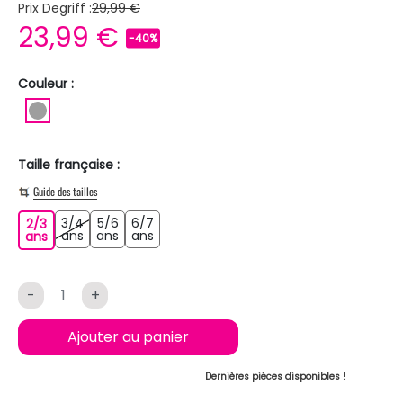
Prix Degriff :
29,99 €
23,99 €
-40%
Couleur :
GRIS
Taille française :
Guide des tailles
3/4
5/6
6/7
2/3
3/4 ans
5/6 ans
6/7 ans
2/3 ans
ans
ans
ans
ans
-
+
Ajouter au panier
Dernières pièces disponibles !