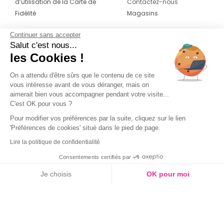
d’utilisation de la Carte de
Contactez-nous
Fidélité
Magasins
Continuer sans accepter
CONTACT
SUIVEZ-NOUS SUR LES
Salut c'est nous...
RÉSEAUX
les Cookies !
04 42 20 78 42
Du lundi au jeudi de 8h30 à 16h30 & le
On a attendu d'être sûrs que le contenu de ce site
vous intéresse avant de vous déranger, mais on
vendredi de 8h30 à 15h30
aimerait bien vous accompagner pendant votre visite...
C'est OK pour vous ?
Pour modifier vos préférences par la suite, cliquez sur le lien
'Préférences de cookies' situé dans le pied de page.
Lire la politique de confidentialité
Consentements certifiés par
Je choisis
OK pour moi
Axeptio consent
Plateforme de Gestion du Consentement : Personnalisez vos O
Notre plateforme vous permet d'adapter et de gérer vos paramètr