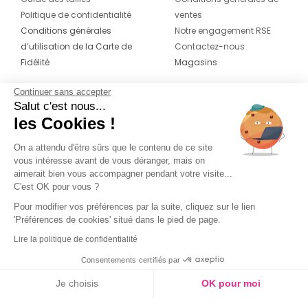
Politique de confidentialité
ventes
Conditions générales
Notre engagement RSE
d’utilisation de la Carte de
Contactez-nous
Fidélité
Magasins
Continuer sans accepter
CONTACT
SUIVEZ-NOUS SUR LES
Salut c'est nous...
RÉSEAUX
les Cookies !
04 42 20 78 42
Du lundi au jeudi de 8h30 à 16h30 & le
On a attendu d'être sûrs que le contenu de ce site
vous intéresse avant de vous déranger, mais on
vendredi de 8h30 à 15h30
aimerait bien vous accompagner pendant votre visite...
C'est OK pour vous ?
Pour modifier vos préférences par la suite, cliquez sur le lien
'Préférences de cookies' situé dans le pied de page.
Lire la politique de confidentialité
Consentements certifiés par
Je choisis
OK pour moi
Axeptio consent
Plateforme de Gestion du Consentement : Personnalisez vos O