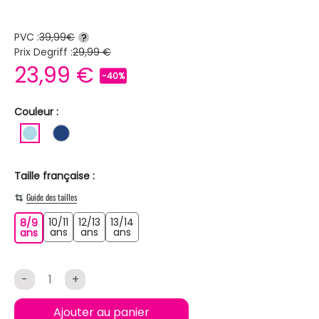
PVC :
39,99€
?
Prix Degriff :
29,99 €
23,99 €
-40%
Couleur :
BLEU CLAIR
BLEU FONCE
Taille française :
Guide des tailles
10/11
12/13
13/14
8/9
10/11 ans
12/13 ans
13/14 ans
8/9 ans
ans
ans
ans
ans
-
+
Ajouter au panier