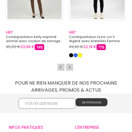
HBT
HBT
Combipantalon kelly imprimé
Combipantalon lizzie col V
animal avec cordon de serrage
légère avec bretelles Femme
Femme HBT
HBT
95,00 €
23,99 €
99,90 €
22,19 €
74%
77%
POUR NE RIEN MANQUER DE NOS PROCHAINS
ARRIVAGES, PROMOS & ACTUS
INFOS PRATIQUES
L'ENTREPRISE