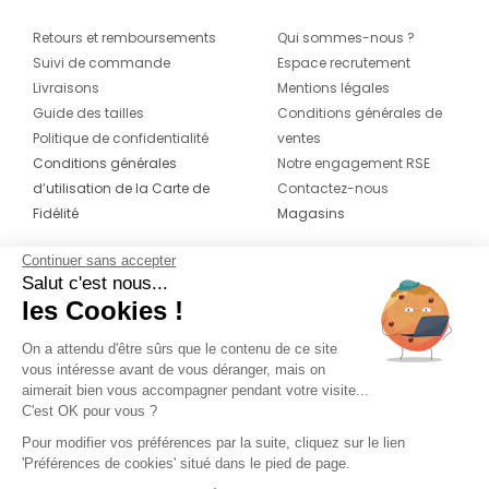
Retours et remboursements
Qui sommes-nous ?
Suivi de commande
Espace recrutement
Livraisons
Mentions légales
Guide des tailles
Conditions générales de
Politique de confidentialité
ventes
Conditions générales
Notre engagement RSE
d’utilisation de la Carte de
Contactez-nous
Fidélité
Magasins
Continuer sans accepter
CONTACT
SUIVEZ-NOUS SUR LES
Salut c'est nous...
RÉSEAUX
les Cookies !
04 42 20 78 42
Du lundi au jeudi de 8h30 à 16h30 & le
On a attendu d'être sûrs que le contenu de ce site
vous intéresse avant de vous déranger, mais on
vendredi de 8h30 à 15h30
aimerait bien vous accompagner pendant votre visite...
C'est OK pour vous ?
Pour modifier vos préférences par la suite, cliquez sur le lien
'Préférences de cookies' situé dans le pied de page.