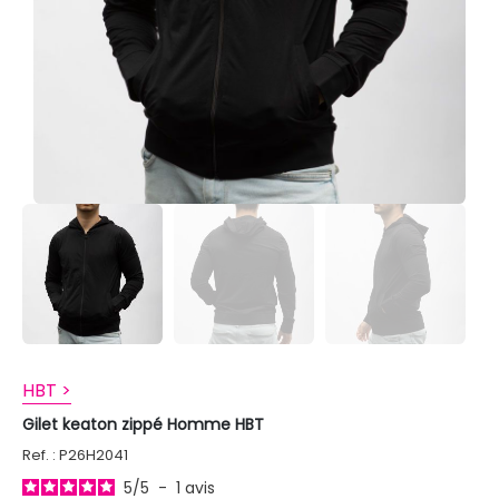
HBT >
Gilet keaton zippé Homme HBT
Ref. : P26H2041
5
/
5
-
1
avis