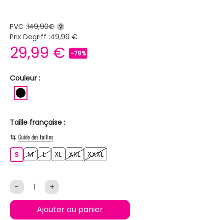
PVC :
149,90€
?
Prix Degriff :
49,99 €
29,99 €
-79%
Couleur :
NOIR
Taille française :
Guide des tailles
M
L
XL
XXL
XXXL
S
M
L
XL
XXL
XXXL
S
-
+
Ajouter au panier