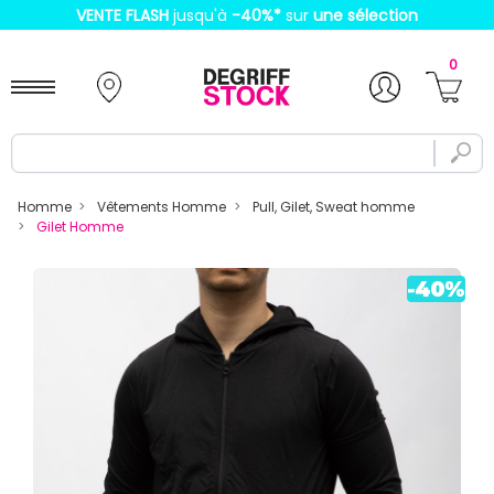
VENTE FLASH
jusqu'à
-40%
*
sur
une sélection
0
Homme
Vêtements Homme
Pull, Gilet, Sweat homme
Gilet Homme