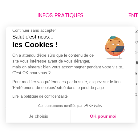
INFOS PRATIQUES
L'EN
Continuer sans accepter
Retours et remboursements
Qui 
Salut c'est nous...
Suivi de commande
Espac
les Cookies !
Livraisons
Menti
On a attendu d'être sûrs que le contenu de ce
site vous intéresse avant de vous déranger,
Guide des tailles
Condi
mais on aimerait bien vous accompagner pendant votre visite...
Politique de confidentialité
Notre
C'est OK pour vous ?
Pour modifier vos préférences par la suite, cliquez sur le lien
Conditions générales d’utilisation
Cont
'Préférences de cookies' situé dans le pied de page.
de la Carte de Fidélité
Magas
Lire la politique de confidentialité
Consentements certifiés par
Je choisis
OK pour moi
Axeptio consent
Plateforme de Gestion du Consentement : Personnalisez vo