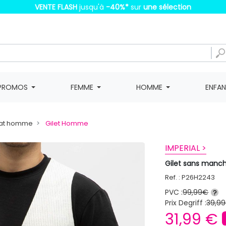
VENTE FLASH
jusqu'à
-40%
*
sur
une sélection
PROMOS
FEMME
HOMME
ENFA
weat homme
Gilet Homme
IMPERIAL >
Gilet sans manc
Ref. : P26H2243
PVC :
99,99€
?
Prix Degriff :
39,99
31,99 €