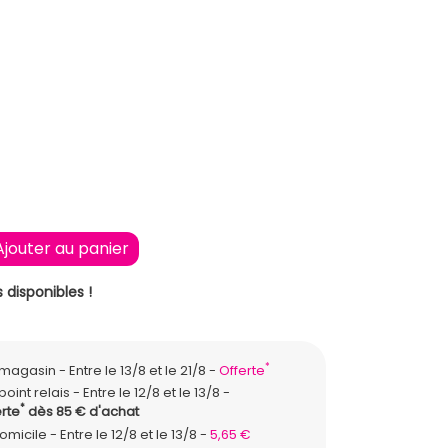
U
Ajouter au panier
 disponibles !
*
n magasin
Entre le 13/8 et le 21/8
Offerte
point relais
Entre le 12/8 et le 13/8
*
rte
dès 85 € d'achat
domicile
Entre le 12/8 et le 13/8
5,65 €