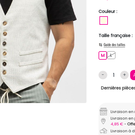
Couleur :
BLANC ECR
Taille française :
Guide des tailles
L
M
L
M
-
+
Dernières pièces
Livraison e
Livraison en 
4,85 €
Offe
Livraison à 