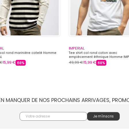
AL
IMPERIAL
in col rond marinière cotelé Homme
Tee shirt col rond coton avec
AL
empiècement éthnique Homme IMP
 €
15,99 €
49,99 €
15,99 €
68%
68%
IEN MANQUER DE NOS PROCHAINS ARRIVAGES, PROM