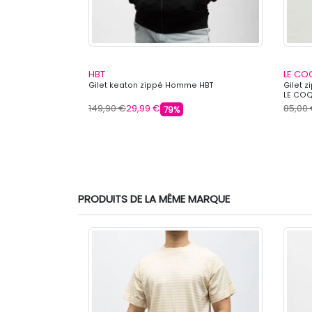
HBT
LE CO
l Homme PANAME
Gilet keaton zippé Homme HBT
Gilet 
LE COQ
149,90 €
29,99 €
85,00
79%
s
PRODUITS DE LA MÊME MARQUE