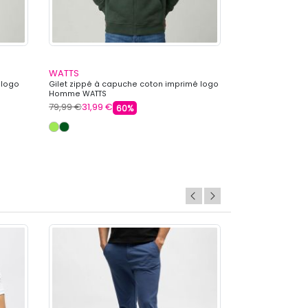
WATTS
NEW MAN
 logo
Gilet zippé à capuche coton imprimé logo
Gilet grey new 
Homme WATTS
Homme NEW MA
79,99 €
31,99 €
39,99 €
23,99 
60%