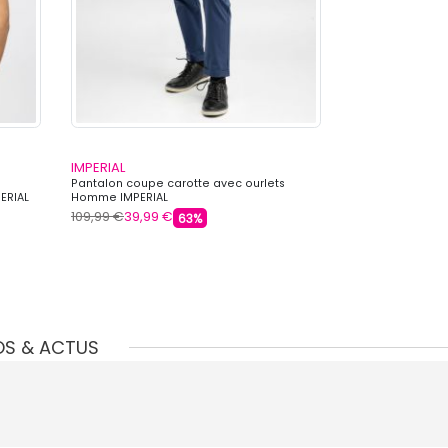
IMPERIAL
IMPERIAL
Pantalon coupe carotte avec ourlets
Pantalon carott
ERIAL
Homme IMPERIAL
IMPERIAL
109,99 €
39,99 €
109,99 €
39,99 
63%
OS & ACTUS