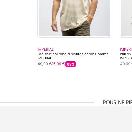
IMPERIAL
IMPERI
pe carotte
Tee shirt col rond à rayures coton Homme
Pull f
IMPERIAL
IMPERI
49,99 €
15,99 €
49,99
68%
POUR NE R