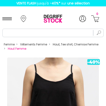
VENTE FLASH
jusqu'à
-40%
*
sur
une sélection
0
Femme
Vêtements Femme
Haut, Tee shirt, Chemise Femme
Haut Femme