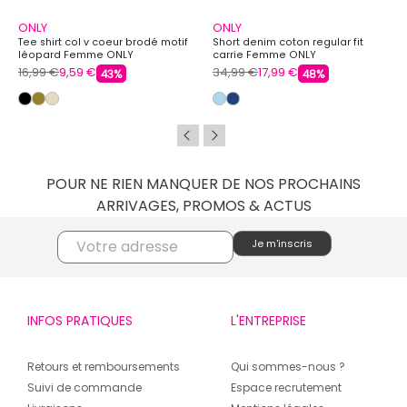
ONLY
ONLY
Tee shirt col v coeur brodé motif
Short denim coton regular fit
léopard Femme ONLY
carrie Femme ONLY
16,99 €
9,59 €
34,99 €
17,99 €
43%
48%
POUR NE RIEN MANQUER DE NOS PROCHAINS
ARRIVAGES, PROMOS & ACTUS
INFOS PRATIQUES
L'ENTREPRISE
Retours et remboursements
Qui sommes-nous ?
Suivi de commande
Espace recrutement