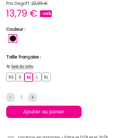
Prix Degriff :
22,99 €
13,79 €
-44%
Couleur :
NOIR
Taille française :
Guide des tailles
XS
S
L
XL
XS
S
M
L
XL
M
-
+
Ajouter au panier
Livraison en magasin
Entre le 12/8 et le 20/8