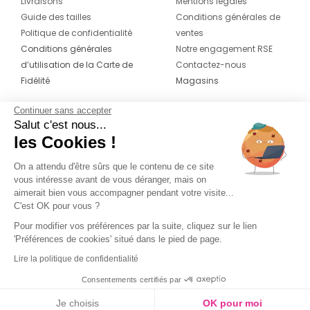
Livraisons
Mentions légales
Guide des tailles
Conditions générales de
Politique de confidentialité
ventes
Conditions générales
Notre engagement RSE
d’utilisation de la Carte de
Contactez-nous
Fidélité
Magasins
Continuer sans accepter
CONTACT
SUIVEZ-NOUS SUR LES
Salut c'est nous...
RÉSEAUX
les Cookies !
04 42 20 78 42
Du lundi au jeudi de 8h30 à 16h30 & le
On a attendu d'être sûrs que le contenu de ce site
vous intéresse avant de vous déranger, mais on
vendredi de 8h30 à 15h30
aimerait bien vous accompagner pendant votre visite...
C'est OK pour vous ?
Pour modifier vos préférences par la suite, cliquez sur le lien
'Préférences de cookies' situé dans le pied de page.
Lire la politique de confidentialité
Consentements certifiés par
Je choisis
OK pour moi