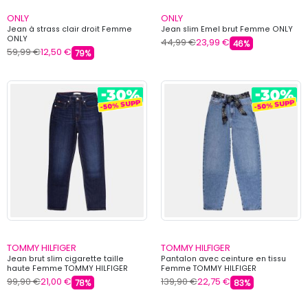
ONLY
ONLY
Jean à strass clair droit Femme
Jean slim Emel brut Femme ONLY
ONLY
44,99 €
23,99 €
46%
59,99 €
12,50 €
79%
TOMMY HILFIGER
TOMMY HILFIGER
Jean brut slim cigarette taille
Pantalon avec ceinture en tissu
haute Femme TOMMY HILFIGER
Femme TOMMY HILFIGER
99,90 €
21,00 €
139,90 €
22,75 €
78%
83%