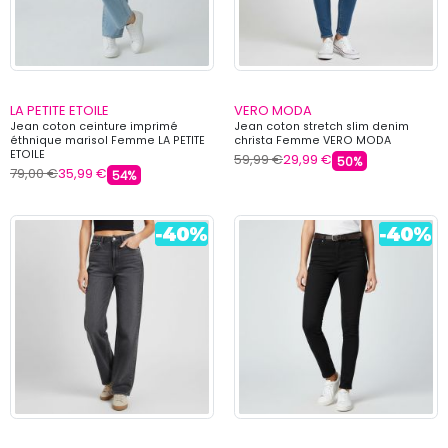
LA PETITE ETOILE
VERO MODA
Jean coton ceinture imprimé
Jean coton stretch slim denim
éthnique marisol Femme LA PETITE
christa Femme VERO MODA
ETOILE
59,99 €
29,99 €
50%
79,00 €
35,99 €
54%