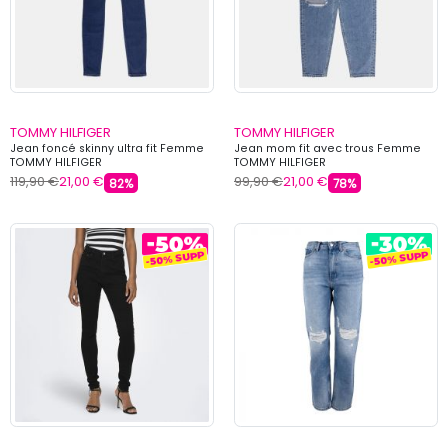
TOMMY HILFIGER
TOMMY HILFIGER
Jean foncé skinny ultra fit Femme
Jean mom fit avec trous Femme
TOMMY HILFIGER
TOMMY HILFIGER
119,90 €
21,00 €
99,90 €
21,00 €
82%
78%