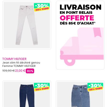
TOMMY HILFIGER
Jean slim fit déchiré genou
Femme TOMMY HILFIGER
109,90 €
21,00 €
80%