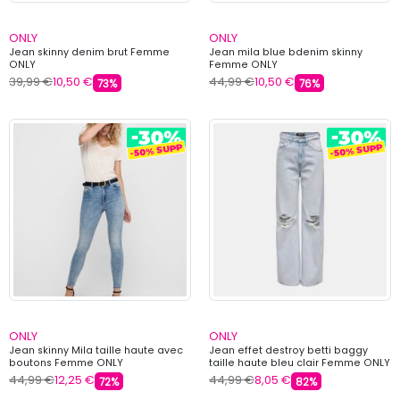
ONLY
ONLY
Jean skinny denim brut Femme
Jean mila blue bdenim skinny
ONLY
Femme ONLY
39,99 €
10,50 €
44,99 €
10,50 €
73%
76%
ONLY
ONLY
Jean skinny Mila taille haute avec
Jean effet destroy betti baggy
boutons Femme ONLY
taille haute bleu clair Femme ONLY
44,99 €
12,25 €
44,99 €
8,05 €
72%
82%