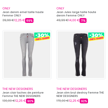
ONLY
ONLY
Jean denim emel taille haute
Jean Jules large taille haute
Femme ONLY
denim Femme ONLY
39,99 €
12,25 €
49,99 €
14,00 €
69%
71%
THE NEW DESIGNERS
THE NEW DESIGNERS
Jean clair taches de peinture
Jean slim brut destroy Femme THE
Femme THE NEW DESIGNERS
NEW DESIGNERS
130,00 €
12,25 €
170,00 €
12,25 €
90%
92%