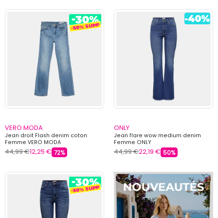
VERO MODA
ONLY
Jean droit Flash denim coton
Jean flare wow medium denim
Femme VERO MODA
Femme ONLY
44,99 €
12,25 €
44,99 €
22,19 €
72%
50%