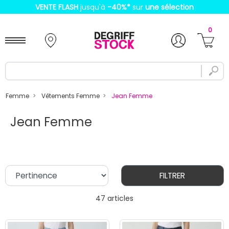
VENTE FLASH
jusqu'à
-40%
*
sur
une sélection
0
Femme
Vêtements Femme
Jean Femme
Jean Femme
FILTRER
47 articles