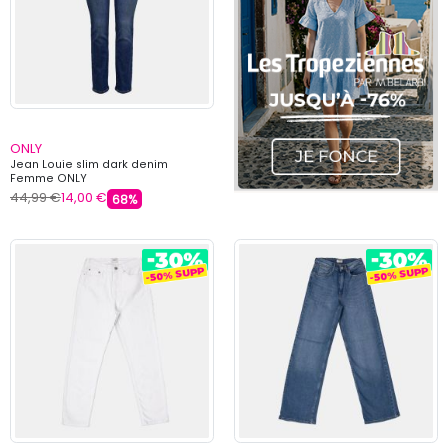
ONLY
Jean Louie slim dark denim
Femme ONLY
44,99 €
14,00 €
68%