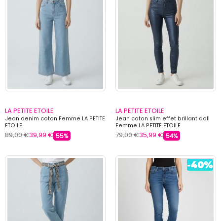
LA PETITE ETOILE
LA PETITE ETOILE
Jean denim coton Femme LA PETITE
Jean coton slim effet brillant doli
ETOILE
Femme LA PETITE ETOILE
89,00 €
39,99 €
79,00 €
35,99 €
55%
54%