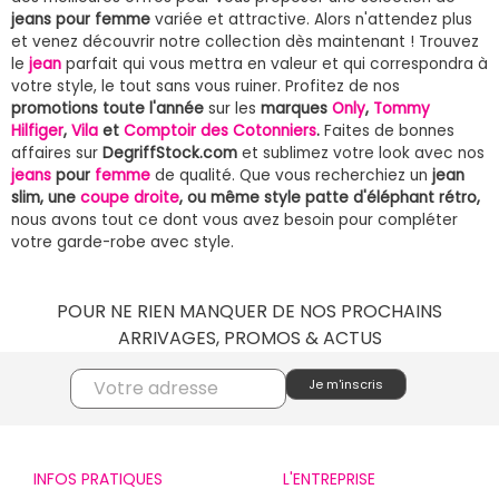
jeans pour femme
variée et attractive. Alors n'attendez plus
et venez découvrir notre collection dès maintenant ! Trouvez
le
jean
parfait qui vous mettra en valeur et qui correspondra à
votre style, le tout sans vous ruiner. Profitez de nos
promotions toute l'année
sur les
marques
Only
,
Tommy
Hilfiger
,
Vila
et
Comptoir des Cotonniers
.
Faites de bonnes
affaires sur
DegriffStock.com
et sublimez votre look avec nos
jeans
pour
femme
de qualité. Que vous recherchiez un
jean
slim, une
coupe droite
, ou même style patte d'éléphant rétro,
nous avons tout ce dont vous avez besoin pour compléter
votre garde-robe avec style.
POUR NE RIEN MANQUER DE NOS PROCHAINS
ARRIVAGES, PROMOS & ACTUS
INFOS PRATIQUES
L'ENTREPRISE