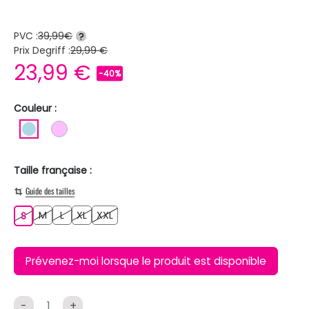
PVC :
39,99€
?
Prix Degriff :
29,99 €
23,99 €
-40%
Couleur :
BLEU CLAIR
ROSE CLAIR
Taille française :
Guide des tailles
M
L
XL
XXL
S
M
L
XL
XXL
S
Prévenez-moi lorsque le produit est disponible
-
+