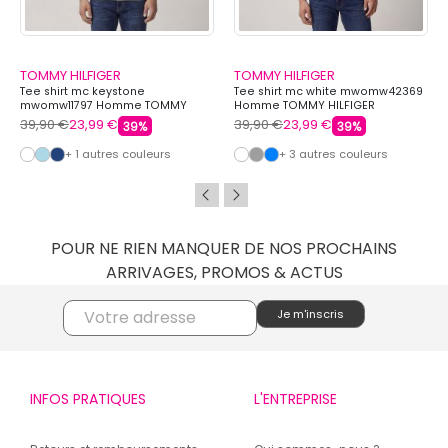
TOMMY HILFIGER
TOMMY HILFIGER
Tee shirt mc keystone
Tee shirt mc white mwomw42369
mwomw11797 Homme TOMMY
Homme TOMMY HILFIGER
HILFIGER
39,90 €
23,99 €
39,90 €
23,99 €
39%
39%
+ 1 autres couleurs
+ 3 autres couleurs
POUR NE RIEN MANQUER DE NOS PROCHAINS
ARRIVAGES, PROMOS & ACTUS
INFOS PRATIQUES
L'ENTREPRISE