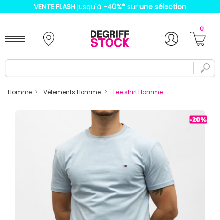
VENTE FLASH
jusqu'à
-40%
*
sur
une sélection
0
Homme
Vêtements Homme
Tee shirt Homme