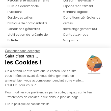
Retours et remboursements
Qui sommes-nous ?
Suivi de commande
Espace recrutement
Livraisons
Mentions légales
Guide des tailles
Conditions générales de
Politique de confidentialité
ventes
Conditions générales
Notre engagement RSE
d’utilisation de la Carte de
Contactez-nous
Fidélité
Magasins
Continuer sans accepter
CONTACT
SUIVEZ-NOUS SUR LES
Salut c'est nous...
RÉSEAUX
les Cookies !
04 42 20 78 42
Du lundi au jeudi de 8h30 à 16h30 & le
On a attendu d'être sûrs que le contenu de ce site
vous intéresse avant de vous déranger, mais on
vendredi de 8h30 à 15h30
aimerait bien vous accompagner pendant votre visite...
C'est OK pour vous ?
Pour modifier vos préférences par la suite, cliquez sur le lien
'Préférences de cookies' situé dans le pied de page.
Lire la politique de confidentialité