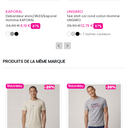
KAPORAL
UNGARO
Debardeur enric/4503/kaporal
Tee shirt col rond coton Homme
Homme KAPORAL
UNGARO
34,90 €
4,19 €
39,90 €
12,79 €
87%
67%
+ 7 autres couleurs
PRODUITS DE LA MÊME MARQUE
Nouveau
Nouveau