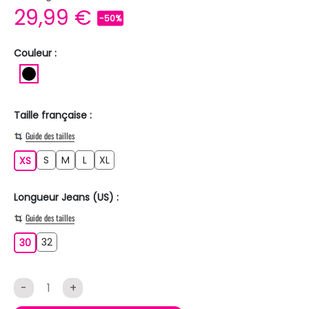
29,99 €
-50%
Couleur :
NOIR
Taille française :
Guide des tailles
S
M
L
XL
XS
S
M
L
XL
XS
Longueur Jeans (US) :
Guide des tailles
32
30
32
30
-
+