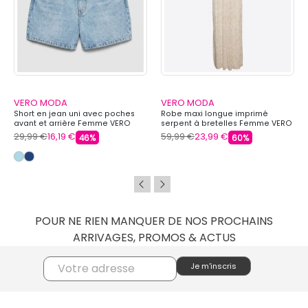
VERO MODA
VERO MODA
Short en jean uni avec poches
Robe maxi longue imprimé
avant et arrière Femme VERO
serpent à bretelles Femme VERO
MODA
MODA
29,99 €
16,19 €
59,99 €
23,99 €
46%
60%
POUR NE RIEN MANQUER DE NOS PROCHAINS
ARRIVAGES, PROMOS & ACTUS