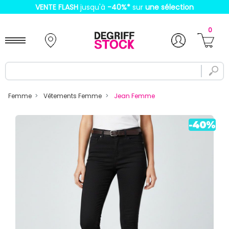
VENTE FLASH
jusqu'à
-40%
*
sur
une sélection
0
Femme
Vêtements Femme
Jean Femme