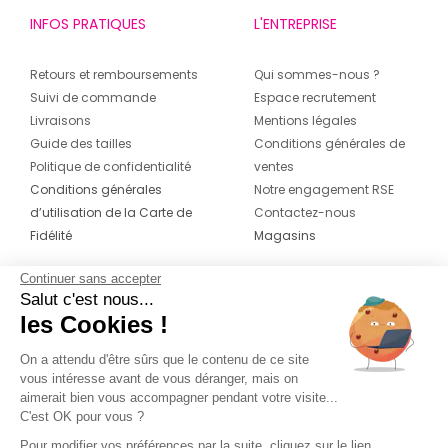
INFOS PRATIQUES
L'ENTREPRISE
Retours et remboursements
Qui sommes-nous ?
Suivi de commande
Espace recrutement
Livraisons
Mentions légales
Guide des tailles
Conditions générales de
Politique de confidentialité
ventes
Conditions générales
Notre engagement RSE
d’utilisation de la Carte de
Contactez-nous
Fidélité
Magasins
Continuer sans accepter
CONTACT
SUIVEZ-NOUS SUR LES
Salut c'est nous...
RÉSEAUX
les Cookies !
04 42 20 78 42
Du lundi au jeudi de 8h30 à 16h30 & le
On a attendu d'être sûrs que le contenu de ce site
vous intéresse avant de vous déranger, mais on
vendredi de 8h30 à 15h30
aimerait bien vous accompagner pendant votre visite...
C'est OK pour vous ?
Pour modifier vos préférences par la suite, cliquez sur le lien