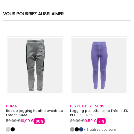
VOUS POURRIEZ AUSSI AIMER
PUMA
LES PETITES...PARIS
Bas de jogging heathe evostripe
Legging paillette loline Enfant LES
Enfant PUMA
PETITES...PARIS
50,00 €
19,99 €
33,99 €
9,59 €
60%
71%
+ 3 autres couleurs