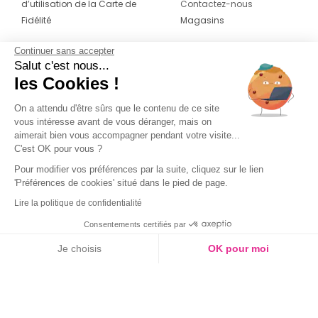
d’utilisation de la Carte de
Contactez-nous
Fidélité
Magasins
Continuer sans accepter
CONTACT
SUIVEZ-NOUS SUR LES
Salut c'est nous...
RÉSEAUX
les Cookies !
04 42 20 78 42
Du lundi au jeudi de 8h30 à 16h30 & le
On a attendu d'être sûrs que le contenu de ce site
vous intéresse avant de vous déranger, mais on
vendredi de 8h30 à 15h30
aimerait bien vous accompagner pendant votre visite...
C'est OK pour vous ?
Pour modifier vos préférences par la suite, cliquez sur le lien
'Préférences de cookies' situé dans le pied de page.
Lire la politique de confidentialité
Consentements certifiés par
Je choisis
OK pour moi
Axeptio consent
Plateforme de Gestion du Consentement : Personnalisez vos O
Notre plateforme vous permet d'adapter et de gérer vos paramètr