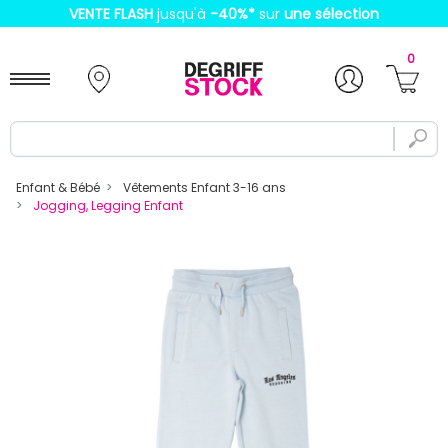
VENTE FLASH
jusqu'à
-40%
*
sur
une sélection
0
Enfant & Bébé
Vêtements Enfant 3-16 ans
Jogging, Legging Enfant