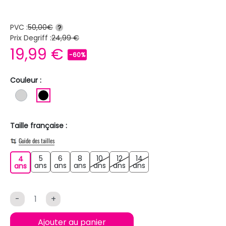
PVC :
50,00€
?
Prix Degriff :
24,99 €
19,99 €
-60%
Couleur :
GRIS CLAIR
NOIR
Taille française :
Guide des tailles
5
6
8
10
12
14
4
5 ans
6 ans
8 ans
10 ans
12 ans
14 ans
4 ans
ans
ans
ans
ans
ans
ans
ans
-
+
Ajouter au panier