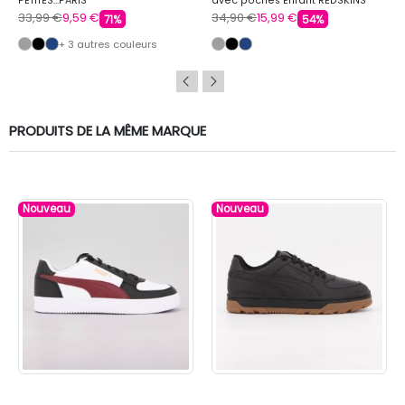
PETITES...PARIS
avec poches Enfant REDSKINS
33,99 €
9,59 €
34,90 €
15,99 €
71%
54%
+ 3 autres couleurs
PRODUITS DE LA MÊME MARQUE
Nouveau
Nouveau