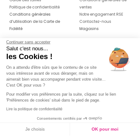
Politique de confidentialité
ventes
Conditions générales
Notre engagement RSE
d’utilisation de la Carte de
Contactez-nous
Fidélité
Magasins
Continuer sans accepter
CONTACT
SUIVEZ-NOUS SUR LES
Salut c'est nous...
RÉSEAUX
les Cookies !
04 42 20 78 42
Du lundi au jeudi de 8h30 à 16h30 & le
On a attendu d'être sûrs que le contenu de ce site
vous intéresse avant de vous déranger, mais on
vendredi de 8h30 à 15h30
aimerait bien vous accompagner pendant votre visite...
C'est OK pour vous ?
Pour modifier vos préférences par la suite, cliquez sur le lien
'Préférences de cookies' situé dans le pied de page.
Lire la politique de confidentialité
Consentements certifiés par
Je choisis
OK pour moi
Axeptio consent
Plateforme de Gestion du Consentement : Personnalisez vos O