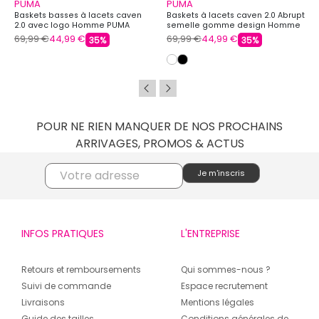
PUMA
PUMA
Baskets basses à lacets caven
Baskets à lacets caven 2.0 Abrupt
2.0 avec logo Homme PUMA
semelle gomme design Homme
PUMA
69,99 €
44,99 €
69,99 €
44,99 €
35%
35%
POUR NE RIEN MANQUER DE NOS PROCHAINS
ARRIVAGES, PROMOS & ACTUS
INFOS PRATIQUES
L'ENTREPRISE
Retours et remboursements
Qui sommes-nous ?
Suivi de commande
Espace recrutement
Livraisons
Mentions légales
Guide des tailles
Conditions générales de