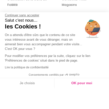
Fidélité
Magasins
Continuer sans accepter
CONTACT
SUIVEZ-NOUS SUR LES
Salut c'est nous...
RÉSEAUX
les Cookies !
04 42 20 78 42
Du lundi au jeudi de 8h30 à 16h30 & le
On a attendu d'être sûrs que le contenu de ce site
vous intéresse avant de vous déranger, mais on
vendredi de 8h30 à 15h30
aimerait bien vous accompagner pendant votre visite...
C'est OK pour vous ?
Pour modifier vos préférences par la suite, cliquez sur le lien
'Préférences de cookies' situé dans le pied de page.
Lire la politique de confidentialité
Consentements certifiés par
Je choisis
OK pour moi
Axeptio consent
Plateforme de Gestion du Consentement : Personnalisez vos O
Notre plateforme vous permet d'adapter et de gérer vos paramètr