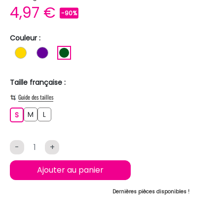
4,97 €
-90%
Couleur :
OR
VIOLET
VERT FONCE
Taille française :
Guide des tailles
M
L
S
M
L
S
-
+
Ajouter au panier
Dernières pièces disponibles !