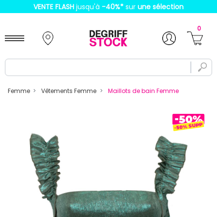
VENTE FLASH
jusqu'à
-40%
*
sur
une sélection
0
Femme
Vêtements Femme
Maillots de bain Femme