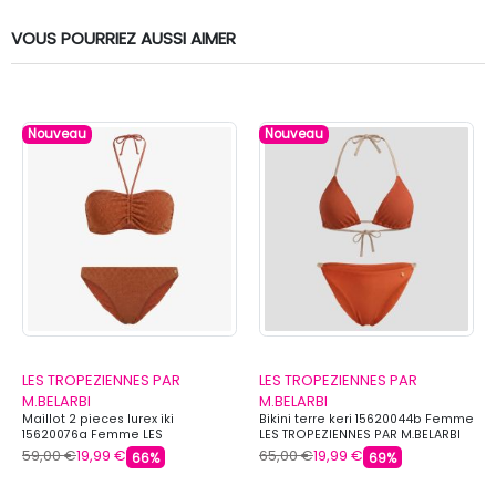
VOUS POURRIEZ AUSSI AIMER
Nouveau
Nouveau
LES TROPEZIENNES PAR
LES TROPEZIENNES PAR
M.BELARBI
M.BELARBI
Maillot 2 pieces lurex iki
Bikini terre keri 15620044b Femme
15620076a Femme LES
LES TROPEZIENNES PAR M.BELARBI
TROPEZIENNES PAR M.BELARBI
59,00 €
19,99 €
65,00 €
19,99 €
66%
69%