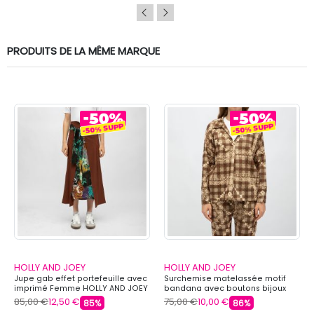
PRODUITS DE LA MÊME MARQUE
HOLLY AND JOEY
HOLLY AND JOEY
Jupe gab effet portefeuille avec
Surchemise matelassée motif
imprimé Femme HOLLY AND JOEY
bandana avec boutons bijoux
Femme HOLLY AND JOEY
85,00 €
12,50 €
75,00 €
10,00 €
85%
86%