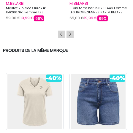
M.BELARBI
M.BELARBI
Maillot 2 pieces lurex iki
Bikini terre keri 15620044b Femme
15620076a Femme LES
LES TROPEZIENNES PAR M.BELARBI
TROPEZIENNES PAR M.BELARBI
59,00 €
19,99 €
65,00 €
19,99 €
66%
69%
PRODUITS DE LA MÊME MARQUE