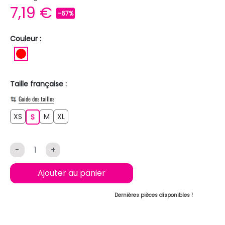
7,19 €
-67%
Couleur :
ROUGE
Taille française :
Guide des tailles
XS
M
XL
XS
S
M
XL
S
-
+
Ajouter au panier
Dernières pièces disponibles !