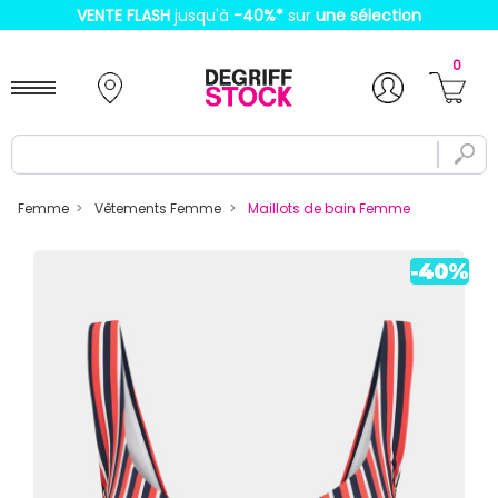
VENTE FLASH
jusqu'à
-40%
*
sur
une sélection
0
Femme
Vêtements Femme
Maillots de bain Femme