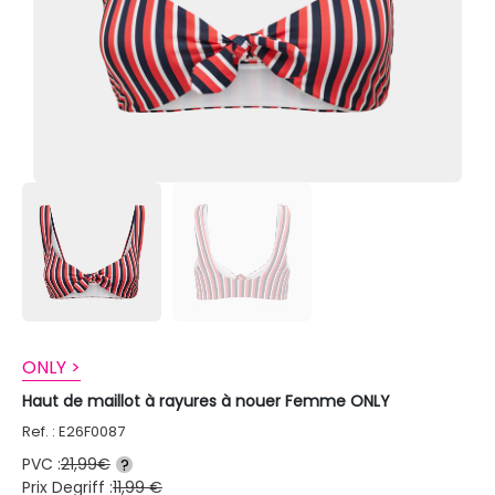
ONLY >
Haut de maillot à rayures à nouer Femme ONLY
Ref. : E26F0087
PVC :
21,99€
?
Prix Degriff :
11,99 €