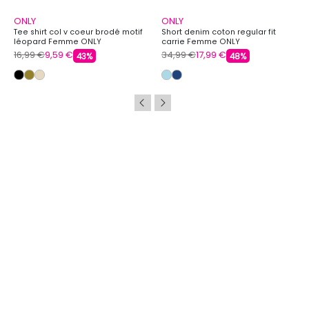
ONLY
ONLY
Tee shirt col v coeur brodé motif
Short denim coton regular fit
léopard Femme ONLY
carrie Femme ONLY
16,99 €
9,59 €
34,99 €
17,99 €
43%
48%